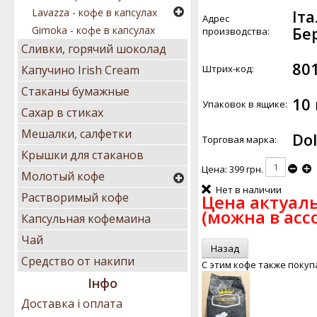
Іта
Lavazza - кофе в капсулах
Адрес
Бе
Gimoka - кофе в капсулах
производства:
Сливки, горячий шоколад
80
Штрих-код:
Капучино Irish Cream
Стаканы бумажные
10
Упаковок в ящике:
Сахар в стиках
Мешалки, салфетки
Do
Торговая марка:
Крышки для стаканов
Цена:
399 грн.
Молотый кофе
Нет в наличии
Растворимый кофе
Цена актуаль
(можна в асс
Капсульная кофемаина
Чай
Средство от накипи
С этим кофе также поку
Інфо
Доставка і оплата