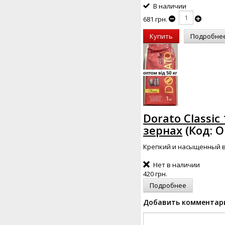
В наличии
681 грн.
Купить
Подробне
Dorato Classic 
зернах
(Код:
O
Крепкий и насыщенный вк
Нет в наличии
420 грн.
Подробнее
Добавить комментар