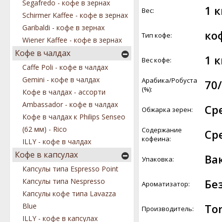
Segafredo - кофе в зернах
1 к
Вес:
Schirmer Kaffee - кофе в зернах
Garibaldi - кофе в зернах
ко
Тип кофе:
Wiener Kaffee - кофе в зернах
Кофе в чалдах
1 к
Вес кофе:
Caffe Poli - кофе в чалдах
Gemini - кофе в чалдах
Арабика/Робуста
70
(%):
Кофе в чалдах - ассорти
Ambassador - кофе в чалдах
Ср
Обжарка зерен:
Кофе в чалдах к Philips Senseo
(62 мм) - Rico
Содержание
Ср
кофеина:
ILLY - кофе в чалдах
Кофе в капсулах
Ва
Упаковка:
Капсулы типа Espresso Point
Бе
Капсулы типа Nespresso
Ароматизатор:
Капсулы кофе типа Lavazza
Tor
Blue
Производитель:
ILLY - кофе в капсулах