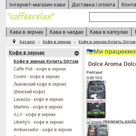
Інтернет-магазин кави
Доставка і оплата
Конта
Кава в зернах
Кава в чалдах
Кава в капсулах
Каталог
Кофе в зернах
Кофе в зернах Купить Оптом
Ми працюємо!
Кофе в зернах
Кофе в зернах Купить Оптом
Dolce Aroma Dolc
Caffe Poli - кофе в зернах
Рейтинг:
Covim - кофе в зернах
0.00
10
0
Львовский кофе в зернах
(Венский кофе)
Lavazza - кофе в зернах
Martino - кофе в зернах
ILLY - кофе в зернах
Увеличить изоб
Liberty's - кофе в зернах
Ambassador - кофе в зернах