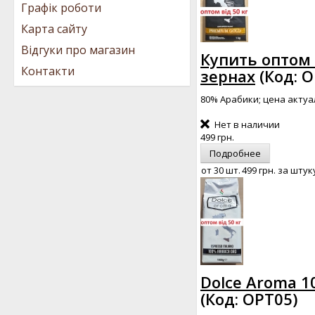
Графік роботи
Карта сайту
Відгуки про магазин
Купить оптом 
Контакти
зернах
(Код:
O
80% Арабики; цена актуал
Нет в наличии
499 грн.
Подробнее
от 30 шт.
499 грн.
за штук
Dolce Aroma 10
(Код:
OPT05
)