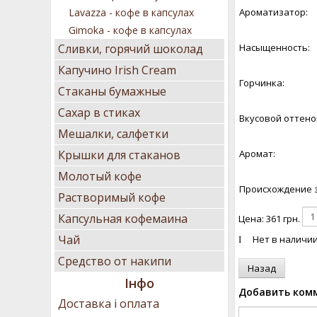
Lavazza - кофе в капсулах
Ароматизатор:
Gimoka - кофе в капсулах
Сливки, горячий шоколад
Насыщенность:
Капучино Irish Cream
Горчинка:
Стаканы бумажные
Сахар в стиках
Вкусовой оттено
Мешалки, салфетки
Крышки для стаканов
Аромат:
Молотый кофе
Происхождение 
Растворимый кофе
Капсульная кофемаина
Цена:
361 грн.
Чай
Нет в наличи
Средство от накипи
Інфо
Добавить ком
Доставка і оплата