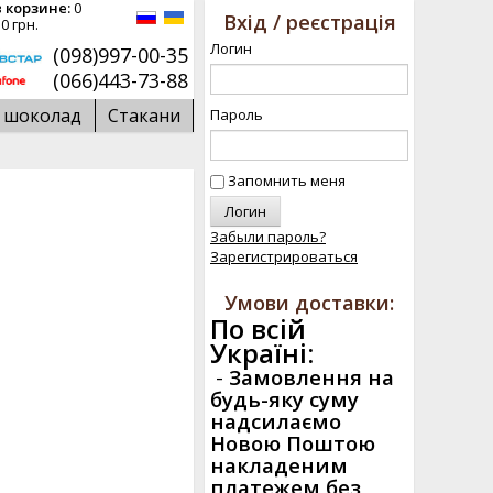
 корзине:
0
Вхід / реєстрація
0 грн.
Логин
(098)997-00-35
(066)443-73-88
й шоколад
Стакани
Пароль
Запомнить меня
Забыли пароль?
Зарегистрироваться
Умови доставки:
По всій
Україні:
-
Замовлення на
будь-яку суму
надсилаємо
Новою Поштою
накладеним
платежем без