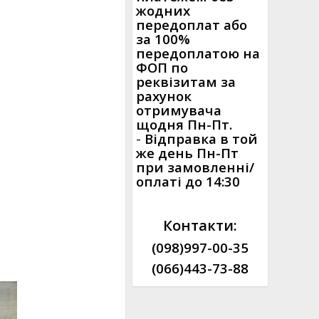
жодних
передоплат або
за 100%
передоплатою на
ФОП по
реквізитам за
рахунок
отримувача
щодня Пн-Пт.
-
Відправка в той
же день Пн-Пт
при замовленні/
оплаті до 14:30
Контакти:
(098)997-00-35
(066)443-73-88