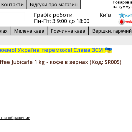
Товаров в
Контакти
Відгуки про магазин
на сумму:
Графік роботи:
Київ
Пн-Пт: 3 9:00 до 18:00
лах
Мелена кава
Розчинна кава
Вершки, гарячи
ємо! Україна переможе! Слава ЗСУ!
ffee Jubicafe 1 kg - кофе в зернах
(Код:
SR005
)
ть изображение