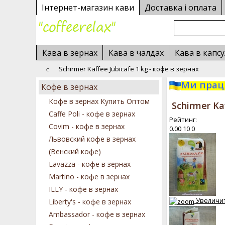
Інтернет-магазин кави
Доставка і оплата
Кава в зернах
Кава в чалдах
Кава в капсу
Schirmer Kaffee Jubicafe 1 kg - кофе в зернах
Ми працю
Кофе в зернах
Кофе в зернах Купить Оптом
Schirmer Ka
Caffe Poli - кофе в зернах
Рейтинг:
Covim - кофе в зернах
0.00
10
0
Львовский кофе в зернах
(Венский кофе)
Lavazza - кофе в зернах
Martino - кофе в зернах
ILLY - кофе в зернах
Увеличи
Liberty's - кофе в зернах
Ambassador - кофе в зернах