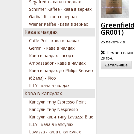
Segafredo - кава в зернах
Schirmer Kaffee - кава в зернах
Garibaldi - кава в зернах
Greenfie
Wiener Kaffee - кава в зернах
GR001
)
Кава в чалдах
Caffe Poli - кава в чалдах
25 пакетиків
Gemini - кава в чалдах
Немає в наявн
Кава в чалдах - асорті
29 грн.
Ambassador - кава в чалдах
Детальніше
Кава в чалдах до Philips Senseo
(62 мм) - Rico
ILLY - кава в чалдах
Кава в капсулах
Капсули типу Espresso Point
Капсули типу Nespresso
Капсули кави типу Lavazza Blue
ILLY - кава в капсулах
Lavazza - кава в капсулах