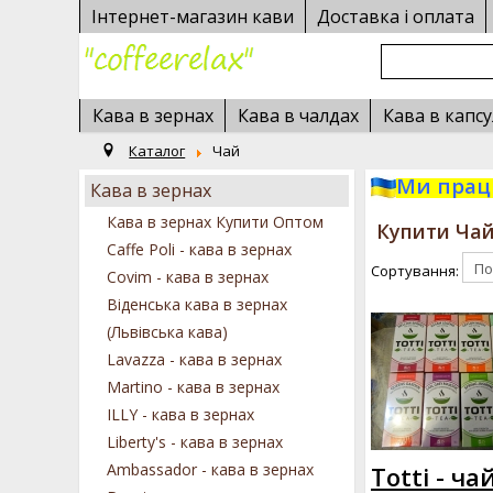
Інтернет-магазин кави
Доставка і оплата
Кава в зернах
Кава в чалдах
Кава в капсу
Каталог
Чай
Ми працю
Кава в зернах
Кава в зернах Купити Оптом
Купити Ча
Caffe Poli - кава в зернах
Сортування:
Covim - кава в зернах
Віденська кава в зернах
(Львівська кава)
Lavazza - кава в зернах
Martino - кава в зернах
ILLY - кава в зернах
Liberty's - кава в зернах
Ambassador - кава в зернах
Totti - ч