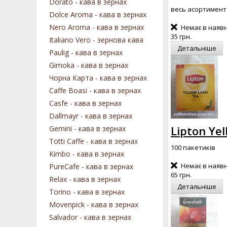
Dorato - кава в зернах
весь асортимент
Dolce Aroma - кава в зернах
Nero Aroma - кава в зернах
Немає в наявн
35 грн.
Italiano Vero - зернова кава
Детальніше
Paulig - кава в зернах
Gimoka - кава в зернах
Чорна Карта - кава в зернах
Caffe Boasi - кава в зернах
Casfe - кава в зернах
Dallmayr - кава в зернах
Lipton Ye
Gemini - кава в зернах
Totti Caffe - кава в зернах
100 пакетиків
Kimbo - кава в зернах
Немає в наявн
PureCafe - кава в зернах
65 грн.
Relax - кава в зернах
Детальніше
Torino - кава в зернах
Movenpick - кава в зернах
Salvador - кава в зернах