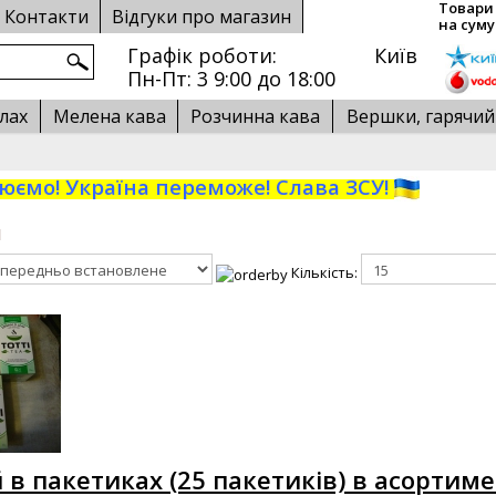
Товари 
Контакти
Відгуки про магазин
на суму
Графік роботи:
Київ
Пн-Пт: 3 9:00 до 18:00
лах
Мелена кава
Розчинна кава
Вершки, гарячи
ємо! Україна переможе! Слава ЗСУ!
й
Кількість:
ай в пакетиках (25 пакетиків) в асортиме