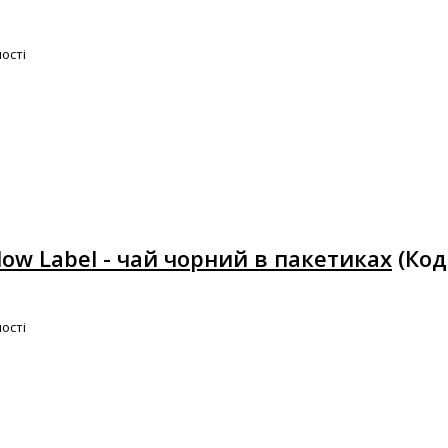
ості
llow Label - чай чорний в пакетиках
(Код
ості