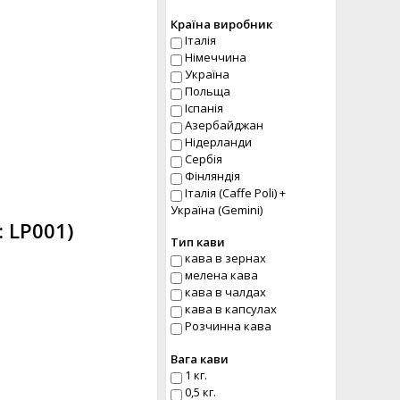
Країна виробник
Італія
Німеччина
Україна
Польща
Іспанія
Азербайджан
Нідерланди
Сербія
Фінляндія
Італія (Caffe Poli) +
Україна (Gemini)
:
LP001
)
Тип кави
кава в зернах
мелена кава
кава в чалдах
кава в капсулах
Розчинна кава
Вага кави
1 кг.
0,5 кг.