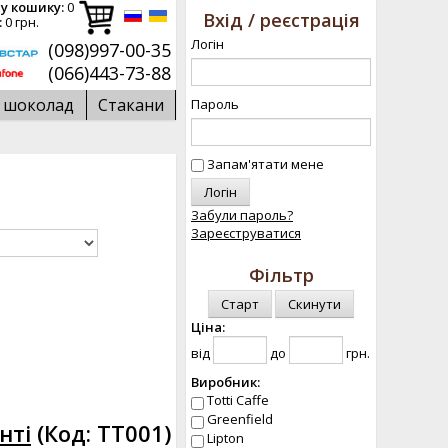
у кошику:
0
Вхід / реєстрація
:
0 грн.
Логін
(098)997-00-35
(066)443-73-88
й шоколад
Стакани
Пароль
Запам'ятати мене
Забули пароль?
Зареєструватися
Фільтр
Скинути
Ціна:
від
до
грн.
Виробник:
Totti Caffe
Greenfield
нті
(Код:
TT001
)
Lipton