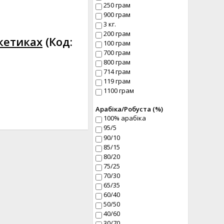
250 грам
900 грам
3 кг.
200 грам
кетиках
(Код:
100 грам
700 грам
800 грам
714 грам
119 грам
1100 грам
Арабіка/Робуста (%)
100% арабіка
95/5
90/10
85/15
80/20
75/25
70/30
65/35
60/40
50/50
40/60
30/70