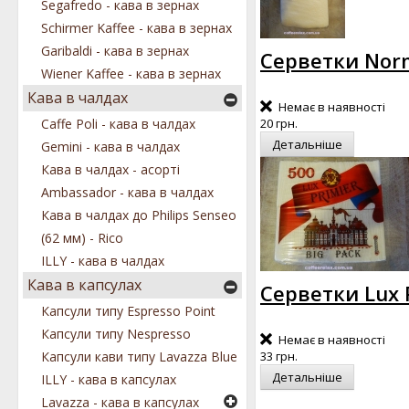
Segafredo - кава в зернах
Schirmer Kaffee - кава в зернах
Garibaldi - кава в зернах
Серветки Norm
Wiener Kaffee - кава в зернах
Кава в чалдах
Немає в наявності
Caffe Poli - кава в чалдах
20 грн.
Детальніше
Gemini - кава в чалдах
Кава в чалдах - асорті
Ambassador - кава в чалдах
Кава в чалдах до Philips Senseo
(62 мм) - Rico
ILLY - кава в чалдах
Кава в капсулах
Серветки Lux P
Капсули типу Espresso Point
Капсули типу Nespresso
Немає в наявності
Капсули кави типу Lavazza Blue
33 грн.
Детальніше
ILLY - кава в капсулах
Lavazza - кава в капсулах