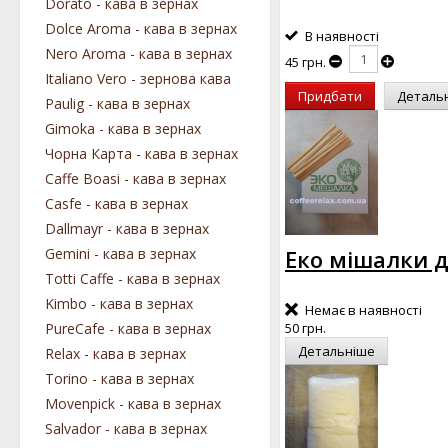
Dorato - кава в зернах
Dolce Aroma - кава в зернах
В наявності
Nero Aroma - кава в зернах
45 грн.
Italiano Vero - зернова кава
Придбати
Деталь
Paulig - кава в зернах
Gimoka - кава в зернах
Чорна Карта - кава в зернах
Caffe Boasi - кава в зернах
Casfe - кава в зернах
Dallmayr - кава в зернах
Gemini - кава в зернах
Еко мішалки д
Totti Caffe - кава в зернах
Kimbo - кава в зернах
Немає в наявності
PureCafe - кава в зернах
50 грн.
Детальніше
Relax - кава в зернах
Torino - кава в зернах
Movenpick - кава в зернах
Salvador - кава в зернах