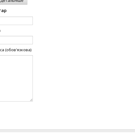
Детальніше
тар
)
а (обов'язкова)