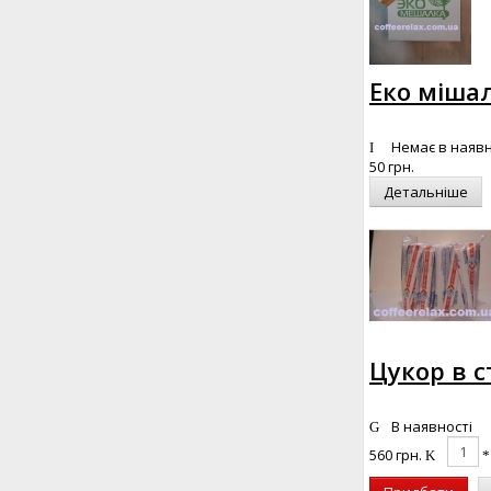
Еко мішал
Немає в наявн
50 грн.
Детальніше
Цукор в ст
В наявності
560 грн.