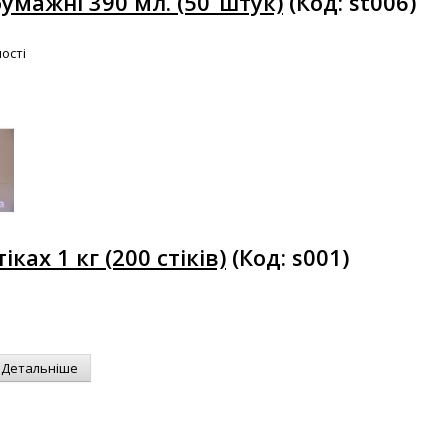
умажні 390 мл. (50_штук)
(Код:
st006
)
ості
іках 1 кг (200 стіків)
(Код:
s001
)
Детальніше