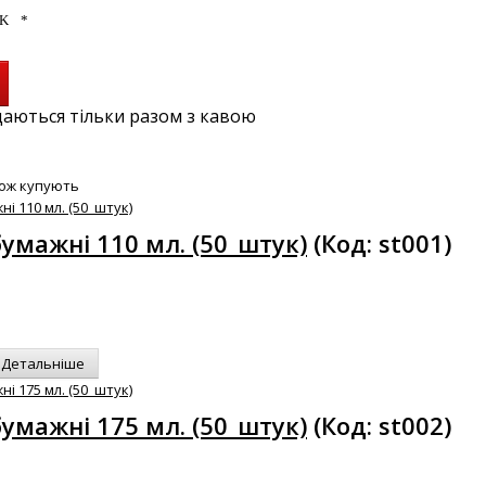
аються тільки разом з кавою
кож купують
умажні 110 мл. (50_штук)
(Код:
st001
)
Детальніше
умажні 175 мл. (50_штук)
(Код:
st002
)