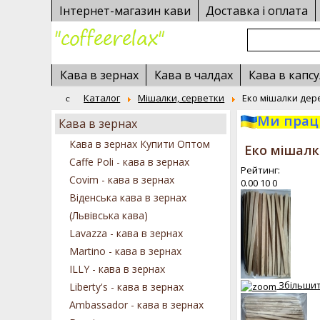
Інтернет-магазин кави
Доставка і оплата
Кава в зернах
Кава в чалдах
Кава в капсу
Каталог
Мішалки, серветки
Еко мішалки дере
Ми працю
Кава в зернах
Кава в зернах Купити Оптом
Еко мішалки
Caffe Poli - кава в зернах
Рейтинг:
Covim - кава в зернах
0.00
10
0
Віденська кава в зернах
(Львівська кава)
Lavazza - кава в зернах
Martino - кава в зернах
ILLY - кава в зернах
Збільши
Liberty's - кава в зернах
Ambassador - кава в зернах