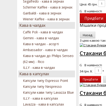
Segafredo - кава в зернах
Ціна:
45 грн.
Schirmer Kaffee - кава в зернах
В наявності
Garibaldi - кава в зернах
Wiener Kaffee - кава в зернах
Кава в чалдах
Мішалки прод
Caffe Poli - кава в чалдах
Gemini - кава в чалдах
З цією кавою та
Кава в чалдах - асорті
Ambassador - кава в чалдах
Стакани б
Кава в чалдах до Philips Senseo
(62 мм) - Rico
В наявності
ILLY - кава в чалдах
34 грн.
Кава в капсулах
Придбати
Капсули типу Espresso Point
Капсули типу Nespresso
Стакани б
Капсули кави типу Lavazza Blue
ILLY - кава в капсулах
Lavazza - кава в капсулах
В наявності