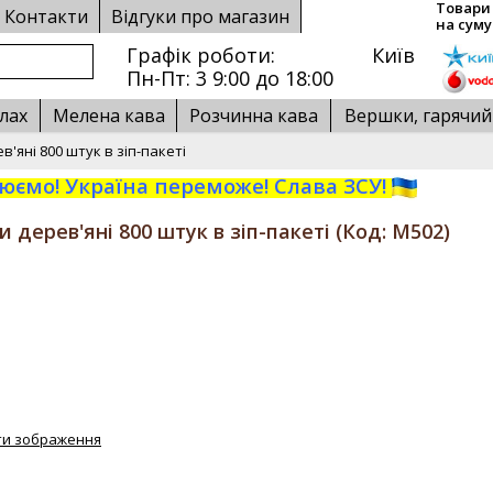
Товари 
Контакти
Відгуки про магазин
на суму
Графік роботи:
Київ
Пн-Пт: 3 9:00 до 18:00
лах
Мелена кава
Розчинна кава
Вершки, гарячи
в'яні 800 штук в зіп-пакеті
ємо! Україна переможе! Слава ЗСУ!
 дерев'яні 800 штук в зіп-пакеті
(Код:
M502
)
ти зображення