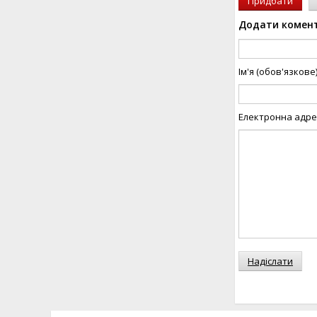
Придбати
Додати комен
Ім'я (обов'язкове
Електронна адрес
Надіслати