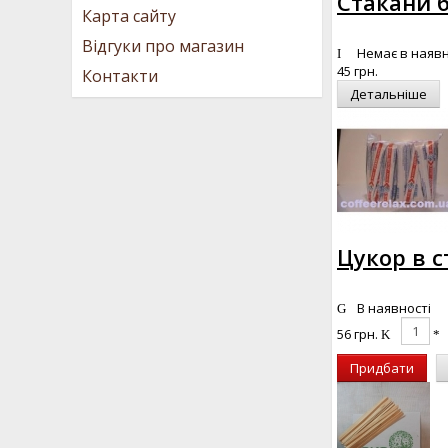
Стакани б
Карта сайту
Відгуки про магазин
Немає в наявн
45 грн.
Контакти
Детальніше
Цукор в ст
В наявності
56 грн.
Придбати