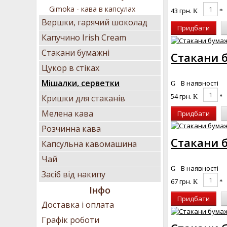
Gimoka - кава в капсулах
43 грн.
Вершки, гарячий шоколад
Придбати
Капучино Irish Cream
Стакани бумажні
Стакани б
Цукор в стіках
Мішалки, серветки
В наявності
54 грн.
Кришки для стаканів
Мелена кава
Придбати
Розчинна кава
Стакани б
Капсульна кавомашина
Чай
В наявності
Засіб від накипу
67 грн.
Інфо
Придбати
Доставка і оплата
Графік роботи