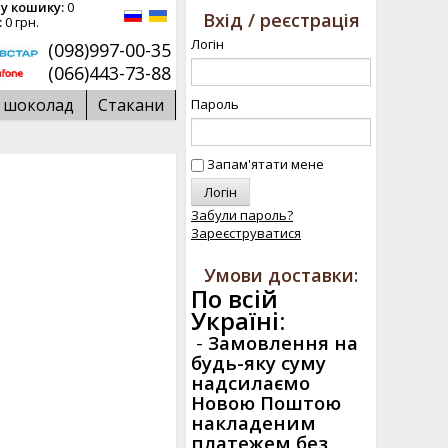
у кошику:
0
Вхід / реєстрація
:
0 грн.
Логін
(098)997-00-35
(066)443-73-88
й шоколад
Стакани
Пароль
Запам'ятати мене
Забули пароль?
Зареєструватися
Умови доставки:
По всій
Україні:
-
Замовлення на
будь-яку суму
надсилаємо
Новою Поштою
накладеним
платежем без