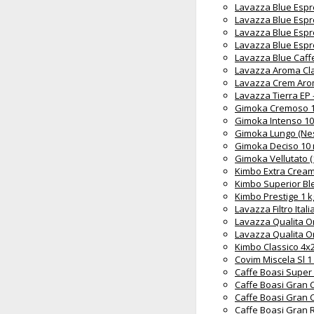
Lavazza Blue Espr
Lavazza Blue Espr
Lavazza Blue Espr
Lavazza Blue Espr
Lavazza Blue Caff
Lavazza Aroma Cla
Lavazza Crem Aro
Lavazza Tierra EP
Gimoka Cremoso 1
Gimoka Intenso 10
Gimoka Lungo (Nes
Gimoka Deciso 10 
Gimoka Vellutato 
Kimbo Extra Cream
Kimbo Superior Bl
Kimbo Prestige 1 k
Lavazza Filtro Ita
Lavazza Qualita O
Lavazza Qualita O
Kimbo Classico 4х
Covim Miscela Sl 1
Caffe Boasi Super
Caffe Boasi Gran 
Caffe Boasi Gran C
Caffe Boasi Gran R