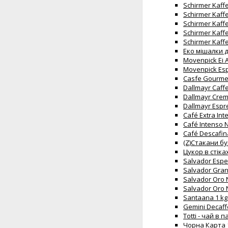
Schirmer Kaff
Schirmer Kaffe
Schirmer Kaffe
Schirmer Kaff
Schirmer Kaffe
Еко мішалки д
Movenpick Ei A
Movenpick Esp
Casfe Gourmet
Dallmayr Caffe
Dallmayr Crem
Dallmayr Espr
Café Extra In
Café Intenso 
Café Descafin
(Z)Стакани бу
Цукор в стіках 
Salvador Espec
Salvador Gran 
Salvador Oro N
Salvador Oro N
Santaana 1 kg 
Gemini Decaff
Totti - чай в
Чорна Карта 1