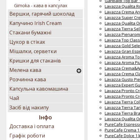
Garibaldi Top Bar 
Gimoka - кава в капсулах
Lavazza Qualita R
Lavazza Crema Aro
Вершки, гарячий шоколад
Lavazza Super Cre
Капучино Irish Cream
Lavazza Qualita Or
Lavazza Tierra Sel
Стакани бумажні
Lavazza Pienaroma
Lavazza Top Class
Цукор в стіках
Lavazza Gold Selec
Мішалки, серветки
Lavazza Gran Espr
Lavazza Aroma Top
Кришки для стаканів
Lavazza Aroma Piu
Lavazza Crema&Ar
Мелена кава
Lavazza Crema Cla
Розчинна кава
Lavazza Gusto Pie
Lavazza Expert Gus
Капсульна кавомашина
Lavazza Pronto Сr
Lavazza Pronto Сr
Чай
Lavazza Tierra Co
Засіб від накипу
Lavazza Tierra Tan
Lavazza Tierra Bra
Інфо
Lavazza Qualita O
PureCafe Espresso
Доставка і оплата
PureCafe Crema 1 
Графік роботи
PureCafe Dolce 1 