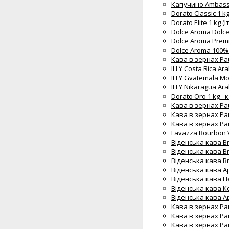
Капучино Ambassa
Dorato Classic 1 k
Dorato Elite 1 kg (
Dolce Aroma Dolce1
Dolce Aroma Premiu
Dolce Aroma 100% A
Кава в зернах Paul
ILLY Costa Rica Ar
ILLY Gvatemala Mo
ILLY Nikaragua Ara
Dorato Oro 1 kg -
Кава в зернах Pau
Кава в зернах Paul
Кава в зернах Pau
Lavazza Bourbon V
Віденська кава Br
Віденська кава Br
Віденська кава B
Віденська кава Ар
Віденська кава П
Віденська кава Ко
Віденська кава А
Кава в зернах Paul
Кава в зернах Paul
Кава в зернах Paul