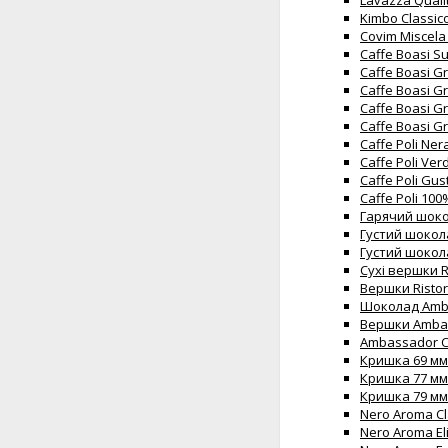
Lavazza Quali
Kimbo Classic
Covim Miscela 
Caffe Boasi S
Caffe Boasi G
Caffe Boasi Gr
Caffe Boasi Gr
Caffe Boasi Gr
Caffe Poli Ner
Caffe Poli Ver
Caffe Poli Gus
Caffe Poli 100
Гарячий шокол
Густий шокола
Густий шокола
Сухі вершки R
Вершки Ristor
Шоколад Amba
Вершки Ambas
Ambassador Ca
Кришка 69 мм 
Кришка 77 мм 
Кришка 79 мм 
Nero Aroma Cl
Nero Aroma Eli