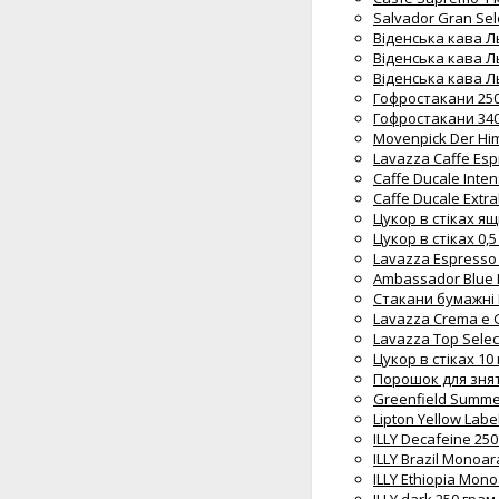
Salvador Gran Sele
Віденська кава Л
Віденська кава Л
Віденська кава Л
Гофростакани 250
Гофростакани 340
Movenpick Der Him
Lavazza Caffe Esp
Caffe Ducale Inten
Caffe Ducale Extra
Цукор в стіках ящ
Цукор в стіках 0,5 
Lavazza Espresso 
Ambassador Blue L
Стакани бумажні N
Lavazza Crema e 
Lavazza Top Selec
Цукор в стіках 10 
Порошок для знятт
Greenfield Summe
Lipton Yellow Lab
ILLY Decafeine 25
ILLY Brazil Monoar
ILLY Ethiopia Mon