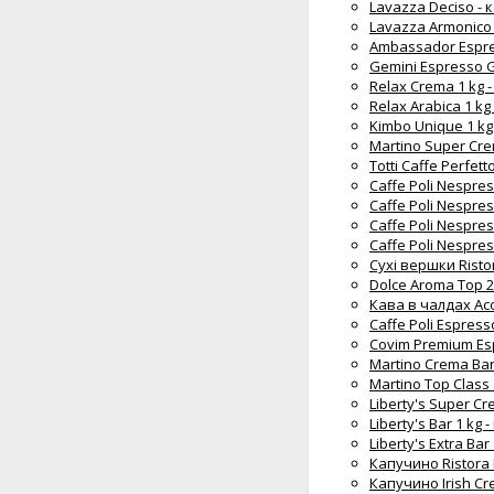
Lavazza Deciso - 
Lavazza Armonico 
Ambassador Espres
Gemini Espresso G
Relax Crema 1 kg 
Relax Arabica 1 kg
Kimbo Unique 1 kg
Martino Super Cre
Totti Caffe Perfett
Caffe Poli Nespre
Caffe Poli Nespre
Caffe Poli Nespre
Caffe Poli Nespre
Сухі вершки Risto
Dolce Aroma Top 2
Кава в чалдах Асо
Caffe Poli Espress
Covim Premium Esp
Martino Crema Bar
Martino Top Class 
Liberty's Super Cr
Liberty's Bar 1 kg
Liberty's Extra Bar
Капучино Ristora I
Капучино Irish Cr