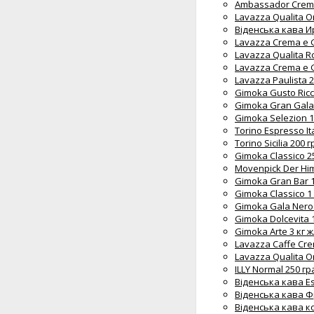
Ambassador Crema
Lavazza Qualita Or
Віденська кава И
Lavazza Crema e G
Lavazza Qualita 
Lavazza Crema e G
Lavazza Paulista 
Gimoka Gusto Ricc
Gimoka Gran Gala
Gimoka Selezion 1
Torino Espresso It
Torino Sicilia 200
Gimoka Classico 2
Movenpick Der Him
Gimoka Gran Bar 1
Gimoka Classico 1
Gimoka Gala Nero 
Gimoka Dolcevita 
Gimoka Arte 3 кг ж
Lavazza Caffe Cre
Lavazza Qualita O
ILLY Normal 250 г
Віденська кава Es
Віденська кава Ф
Віденська кава ко