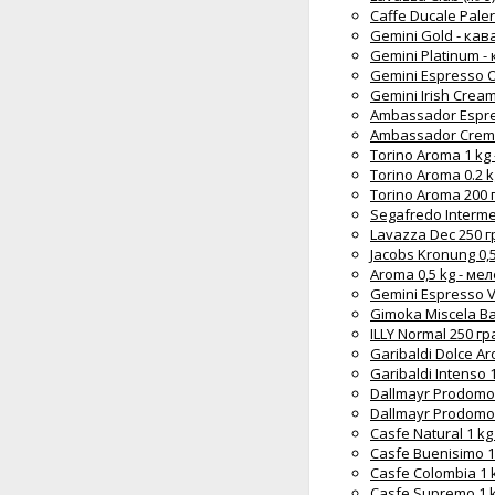
Caffe Ducale Pale
Gemini Gold - кав
Gemini Platinum -
Gemini Espresso O
Gemini Irish Crea
Ambassador Espre
Ambassador Crema
Torino Aroma 1 kg
Torino Aroma 0.2 
Torino Aroma 200 
Segafredo Interme
Lavazza Dec 250 г
Jacobs Kronung 0,
Aroma 0,5 kg - ме
Gemini Espresso V
Gimoka Miscela Ba
ILLY Normal 250 г
Garibaldi Dolce A
Garibaldi Intenso 
Dallmayr Prodomo 
Dallmayr Prodomo 
Casfe Natural 1 kg
Casfe Buenisimo 1
Casfe Colombia 1 
Casfe Supremo 1 k