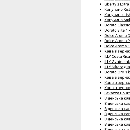
Liberty's Extr
Капучино Risto
Капучино Iris
Капучино Amba
Dorato Classic
Dorato Elite 1 
Dolce Aroma Do
Dolce Aroma Pr
Dolce Aroma 10
Кава в зернах 
ILLY Costa Ric
ILLY Gvatemal
ILLY Nikaragua
Dorato Oro 1 
Кава в зернах
Кава в зернах 
Кава в зернах 
Lavazza Bourb
Віденська кав
Віденська кав
Віденська кав
Віденська кав
Віденська кав
Віденська кав
Віденська кав