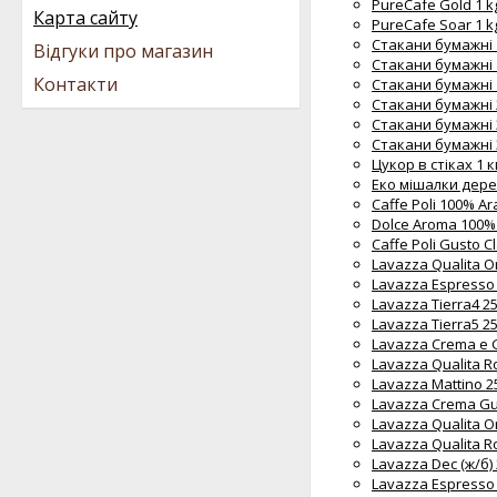
PureCafe Gold 1 k
Карта сайту
PureCafe Soar 1 k
Стакани бумажні 1
Відгуки про магазин
Стакани бумажні 1
Контакти
Стакани бумажні 1
Стакани бумажні 2
Стакани бумажні 3
Стакани бумажні 3
Цукор в стіках 1 кг
Еко мішалки дере
Caffe Poli 100% A
Dolce Aroma 100% 
Caffe Poli Gusto 
Lavazza Qualita O
Lavazza Espresso
Lavazza Tierra4 2
Lavazza Tierra5 2
Lavazza Crema e 
Lavazza Qualita R
Lavazza Mattino 2
Lavazza Crema Gus
Lavazza Qualita O
Lavazza Qualita R
Lavazza Dec (ж/б)
Lavazza Espresso 