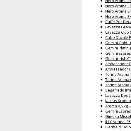
Nero Aroma Ex
Nero Aroma Cl
Nero Aroma El
Nero Aroma Ex
Caffe Poli De
Lavazza Grand
Lavazza Club 
Caffe Ducale 
Gemini Gold -
Gemini Platin
Gemini Espres
Gemini Irish 
Ambassador E
Ambassador C
Torino Aroma 
Torino Aroma 0
Torino Aroma 
Segafredo Int
Lavazza Dec 2
Jacobs Kronun
Aroma 0,5 kg 
Gemini Espres
Gimoka Miscel
ILLY Normal 2
Garibaldi Dolc