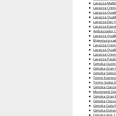
Lavazza Matti
Lavazza Crema
Lavazza Quali
Lavazza Quali
Lavazza Dec (
Lavazza Espre
Ambassador C
Lavazza Qualit
Віденська кав
Lavazza Crema
Lavazza Quali
Lavazza Crema
Lavazza Pauli
Gimoka Gusto 
Gimoka Gran G
Gimoka Selezi
Torino Espress
Torino Sicilia
Gimoka Classi
Movenpick Der
Gimoka Gran B
Gimoka Classi
Gimoka Gala N
Gimoka Dolcev
Gimoka Arte 3 