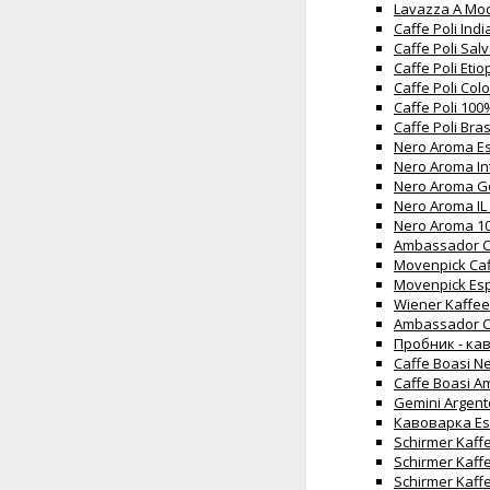
Lavazza А Mod
Caffe Poli Ind
Caffe Poli Sal
Caffe Poli Eti
Caffe Poli Co
Caffe Poli 100
Caffe Poli Bra
Nero Aroma Es
Nero Aroma In
Nero Aroma Go
Nero Aroma IL 
Nero Aroma 10
Ambassador Cr
Movenpick Caf
Movenpick Esp
Wiener Kaffee
Ambassador C
Пробник - кав
Caffe Boasi N
Caffe Boasi A
Gemini Argent
Кавоварка Esp
Schirmer Kaff
Schirmer Kaff
Schirmer Kaff