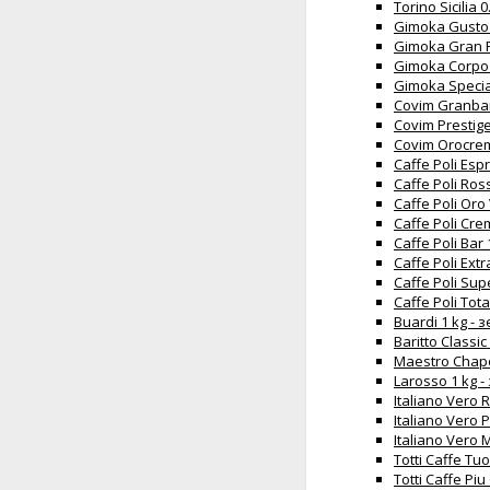
Torino Sicilia 
Gimoka Gusto 
Gimoka Gran F
Gimoka Corpo 
Gimoka Specia
Covim Granbar
Covim Prestige
Covim Orocrem
Caffe Poli Espr
Caffe Poli Ros
Caffe Poli Oro
Caffe Poli Cre
Caffe Poli Bar 
Caffe Poli Extr
Caffe Poli Sup
Caffe Poli Tota
Buardi 1 kg -
Baritto Classi
Maestro Chapo
Larosso 1 kg 
Italiano Vero
Italiano Vero 
Italiano Vero 
Totti Caffe Tu
Totti Caffe Pi