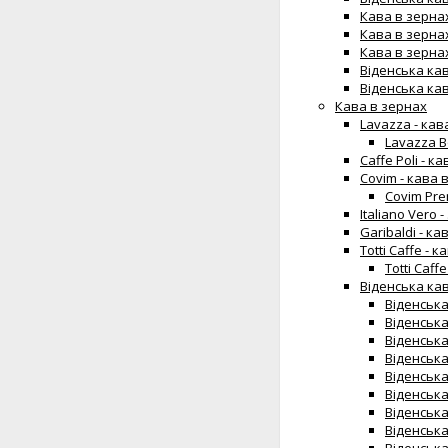
Кава в зернах 
Кава в зернах 
Кава в зернах 
Віденська кав
Віденська кав
Кава в зернах
Lavazza - кав
Lavazza B
Caffe Poli - к
Covim - кава 
Covim Pre
Italiano Vero 
Garibaldi - ка
Totti Caffe - 
Totti Caff
Віденська кав
Віденська
Віденська
Віденська
Віденська
Віденська
Віденська
Віденська
Віденська