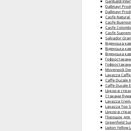
Garibaldi Inte
Dallmayr Prod
Dallmayr Prod
Casfe Natural 
Casfe Buenisi
Casfe Colombi
Casfe Supremo
Salvador Gran 
Віденська ка
Віденська кав
Віденська ка
Гофростакани 
Гофростакани 
Movenpick Der
Lavazza Caffe
Caffe Ducale I
Caffe Ducale E
Цукор в стіка
Стакани бумаж
Lavazza Crema
Lavazza Top S
Цукор в стіках
Порошок для з
Greenfield S
Lipton Yellow