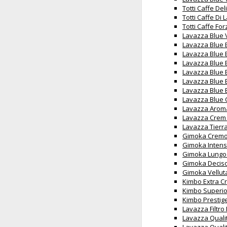
Totti Caffe De
Totti Caffe Di
Totti Caffe Fo
Lavazza Blue 
Lavazza Blue 
Lavazza Blue 
Lavazza Blue 
Lavazza Blue 
Lavazza Blue 
Lavazza Blue 
Lavazza Blue 
Lavazza Aroma
Lavazza Crem 
Lavazza Tierr
Gimoka Cremos
Gimoka Intens
Gimoka Lungo 
Gimoka Deciso
Gimoka Vellut
Kimbo Extra C
Kimbo Superio
Kimbo Prestige
Lavazza Filtro
Lavazza Quali