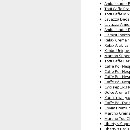
Ambassador Pr
Totti Caffe Br
Totti Caffe Mi
Lavazza Decis
Lavazza Armon
Ambassador Es
Gemini Espres
Relax Crema 1
Relax Arabica 
Kimbo Unique 
Martino Super
Totti Caffe Pe
Caffe Poli Ne
Caffe Poli Ne
Caffe Poli Ne
Caffe Poli Nes
Сухі вершки R
Dolce Aroma T
Кава в чалдах
Caffe Poli Esp
Covim Premium
Martino Crema
Martino Top Cl
Liberty's Supe
Liberty's Bar 