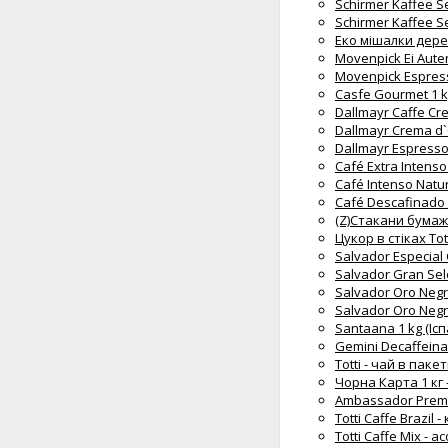
Schirmer Kaffee S
Schirmer Kaffee Se
Еко мішалки дерев
Movenpick Ei Auten
Movenpick Espress
Casfe Gourmet 1 k
Dallmayr Caffe Cr
Dallmayr Crema d`
Dallmayr Espresso
Café Extra Intens
Café Intenso Natu
Café Descafinado 
(Z)Стакани бумажн
Цукор в стіках Tott
Salvador Especial 
Salvador Gran Sele
Salvador Oro Negro
Salvador Oro Negro
Santaana 1 kg (Ісп
Gemini Decaffeina
Totti - чай в пак
Чорна Карта 1 кг 
Ambassador Premi
Totti Caffe Brazil
Totti Caffe Mix - 