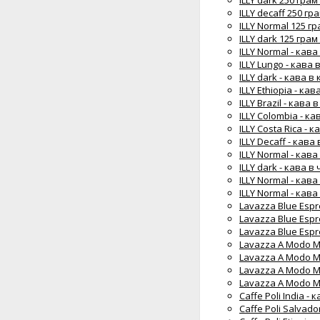
ILLY dark 250 гра
ILLY decaff 250 гр
ILLY Normal 125 г
ILLY dark 125 гра
ILLY Normal - кава
ILLY Lungo - кава 
ILLY dark - кава в
ILLY Ethiopia - ка
ILLY Brazil - кава 
ILLY Colombia - к
ILLY Costa Rica - 
ILLY Decaff - кава
ILLY Normal - кав
ILLY dark - кава в
ILLY Normal - кав
ILLY Normal - кав
Lavazza Blue Espr
Lavazza Blue Espr
Lavazza Blue Espr
Lavazza А Modo Mi
Lavazza А Modo Mi
Lavazza А Modo Mi
Lavazza А Modo M
Caffe Poli India -
Caffe Poli Salvado