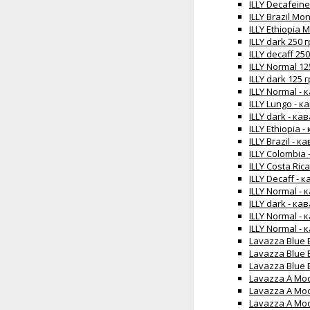
ILLY Decafein
ILLY Brazil Mo
ILLY Ethiopia
ILLY dark 250
ILLY decaff 25
ILLY Normal 1
ILLY dark 125
ILLY Normal - 
ILLY Lungo - к
ILLY dark - ка
ILLY Ethiopia 
ILLY Brazil - 
ILLY Colombia
ILLY Costa Ric
ILLY Decaff - 
ILLY Normal -
ILLY dark - ка
ILLY Normal -
ILLY Normal -
Lavazza Blue 
Lavazza Blue 
Lavazza Blue 
Lavazza А Mod
Lavazza А Mod
Lavazza А Mod