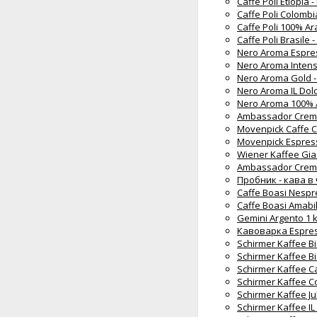
Caffe Poli Etiopia
Caffe Poli Colomb
Caffe Poli 100% A
Caffe Poli Brasile
Nero Aroma Espres
Nero Aroma Intens
Nero Aroma Gold -
Nero Aroma IL Dolc
Nero Aroma 100% A
Ambassador Crema 
Movenpick Caffe C
Movenpick Espress
Wiener Kaffee Gia
Ambassador Crema
Пробник - кава в 
Caffe Boasi Nespr
Caffe Boasi Amabi
Gemini Argento 1 
Кавоварка Espress
Schirmer Kaffee B
Schirmer Kaffee B
Schirmer Kaffee C
Schirmer Kaffee C
Schirmer Kaffee Ju
Schirmer Kaffee IL