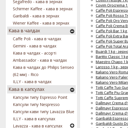
Covim Prestige 1 k
Segafredo - кава в зернах
Covim Orocrema 1 
Schirmer Kaffee - кава в зернах
Caffe Poli Espresso
Caffe Poli Rosso T
Garibaldi - кава в зернах
Caffe Poli Oro Ven
Wiener Kaffee - кава в зернах
Caffe Poli Crema B
Кава в чалдах
Caffe Poli Bar 1 kg
Caffe Poli Extra Ba
Caffe Poli - кава в чалдах
Caffe Poli Super Ba
Gemini - кава в чалдах
Caffe Poli Total Ar
Buardi 1 kg - зер
Кава в чалдах - асорті
Baritto Classic 1 
Ambassador - кава в чалдах
Maestro Chapo 1 
Larosso 1 kg - зе
Кава в чалдах до Philips Senseo
Italiano Vero Rom
(62 мм) - Rico
Italiano Vero Pale
ILLY - кава в чалдах
Italiano Vero Mila
Totti Caffe Tuo Gu
Кава в капсулах
Totti Caffe Piu Gr
Капсули типу Espresso Point
Totti Caffe Suprem
Dallmayr Crema d'
Капсули типу Nespresso
Dallmayr Espresso
Капсули кави типу Lavazza Blue
Dallmayr Crema d'
Garibaldi Espresso
ILLY - кава в капсулах
Garibaldi Gusto Do
Lavazza - кава в капсулах