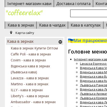
Інтернет-магазин кави
Доставка і оплата
Конта
Кава в зернах
Кава в чалдах
Кава в капсулах
Карта сайту
Ми працюємо!
Кава в зернах
Кава в зернах Купити Оптом
Головне меню
Caffe Poli - кава в зернах
Інтернет-магазин ка
Covim - кава в зернах
Lavazza Espresso 
Віденська кава в зернах
Віденська Кава Ve
(Львівська кава)
Віденська кава Mo
Віденська кава Ba
Lavazza - кава в зернах
Віденська кава Ita
Martino - кава в зернах
Львівська Ранкова
Віденська кава Ль
ILLY - кава в зернах
Львівська Аромат
Liberty's - кава в зернах
Львівська Кремова
Ambassador - кава в зернах
Віденська кава Ль
Віденська кава Тe