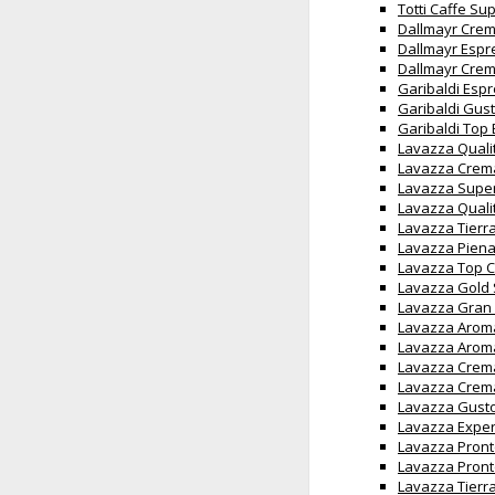
Totti Caffe Su
Dallmayr Crem
Dallmayr Espr
Dallmayr Crem
Garibaldi Espr
Garibaldi Gust
Garibaldi Top 
Lavazza Quali
Lavazza Crema
Lavazza Super
Lavazza Qualit
Lavazza Tierra
Lavazza Piena
Lavazza Top Cl
Lavazza Gold S
Lavazza Gran 
Lavazza Aroma
Lavazza Aroma
Lavazza Crema
Lavazza Crema
Lavazza Gusto
Lavazza Expert
Lavazza Pront
Lavazza Pront
Lavazza Tierr