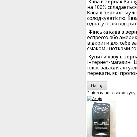
Кава в зернах Pauli
на 100% складається
Кава в зернах Паулі
солодкуватістю.
Кав
одразу після відкри
Фінська кава в зерн
еспрессо або америк
відкрити для себе 
смаком і нотками гор
Купити каву в зерна
інтернет-магазині. 
плюс завжди актуаль
переваги, які пропо
З цією кавою також купу