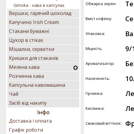
Те
Обжарка зерен:
Gimoka - кава в капсулах
Вершки, гарячий шоколад
Се
Вміст кофеїну:
Капучино Irish Cream
Стакани бумажні
Ва
Упаковка:
Цукор в стіках
9/
Міцність:
Мішалки, серветки
Кришки для стаканів
Бе
Ароматизатор:
Мелена кава
Розчинна кава
10
Насиченість:
Капсульна кавомашина
Ле
Гірчинка:
Чай
Засіб від накипу
Ле
Кислинка:
Інфо
Доставка і оплата
Фр
Смаковий віттінок:
Графік роботи