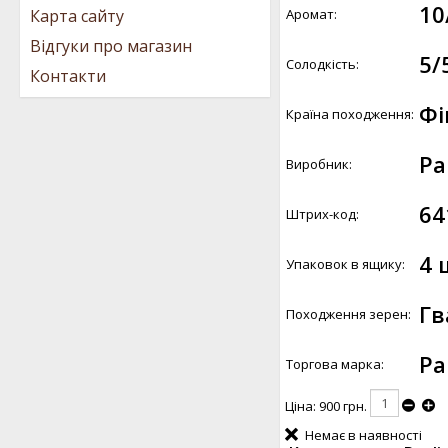
10
Аромат:
Карта сайту
Відгуки про магазин
5/
Солодкість:
Контакти
Фі
Країна походження:
Pa
Виробник:
64
Штрих-код:
4 
Упаковок в ящику:
Гв
Походження зерен:
Pa
Торгова марка:
Ціна:
900 грн.
Немає в наявності