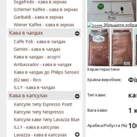
Segafredo - кава в зернах
Schirmer Kaffee - кава в зернах
Garibaldi - кава в зернах
Wiener Kaffee - кава в зернах
Збільшити зобр
Кава в чалдах
Caffe Poli - кава в чалдах
Gemini - кава в чалдах
Кава в чалдах - асорті
Ambassador - кава в чалдах
Характеристики
Кава в чалдах до Philips Senseo
Фі
Країна виробник:
(62 мм) - Rico
ILLY - кава в чалдах
ка
Тип кави:
Кава в капсулах
Капсули типу Espresso Point
1 к
Вага кави:
Капсули типу Nespresso
Капсули кави типу Lavazza Blue
10
Арабіка/Робуста (%):
ILLY - кава в капсулах
Lavazza - кава в капсулах