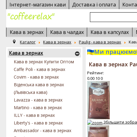
Інтернет-магазин кави
Доставка і оплата
Конта
Кава в зернах
Кава в чалдах
Кава в капсулах
Каталог
Кава в зернах
Paulig - кава в зернах
Кава
Ми працюємо!
Кава в зернах
Кава в зернах Купити Оптом
Кава в зернах Pau
Caffe Poli - кава в зернах
Рейтинг:
Covim - кава в зернах
0.00
10
0
Віденська кава в зернах
(Львівська кава)
Lavazza - кава в зернах
Martino - кава в зернах
ILLY - кава в зернах
Збільшити зобр
Liberty's - кава в зернах
Ambassador - кава в зернах