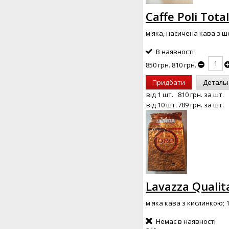
Caffe Poli Tota
м'яка, насичена кава з 
В наявності
850 грн.
810 грн.
Придбати
Деталь
від 1 шт.
810 грн.
за шт.
від 10 шт.
789 грн.
за шт.
Lavazza Qualit
м'яка кава з кислинкою; 
Немає в наявності