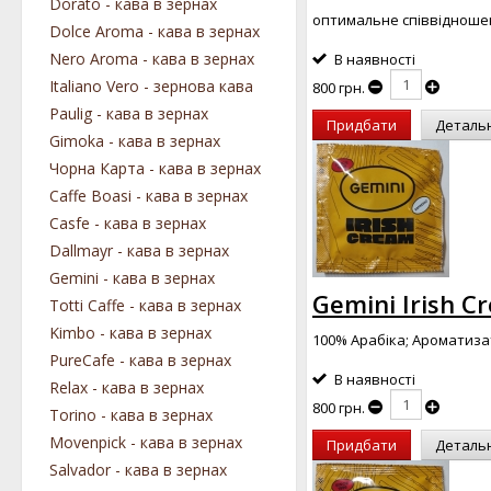
Dorato - кава в зернах
оптимальне співвідношен
Dolce Aroma - кава в зернах
Nero Aroma - кава в зернах
В наявності
Italiano Vero - зернова кава
800 грн.
Paulig - кава в зернах
Придбати
Деталь
Gimoka - кава в зернах
Чорна Карта - кава в зернах
Caffe Boasi - кава в зернах
Casfe - кава в зернах
Dallmayr - кава в зернах
Gemini - кава в зернах
Gemini Irish C
Totti Caffe - кава в зернах
Kimbo - кава в зернах
100% Арабіка; Ароматизат
PureCafe - кава в зернах
В наявності
Relax - кава в зернах
800 грн.
Torino - кава в зернах
Movenpick - кава в зернах
Придбати
Деталь
Salvador - кава в зернах