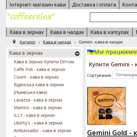
Інтернет-магазин кави
Доставка і оплата
Конта
Кава в зернах
Кава в чалдах
Кава в капсулах
Каталог
Кава в чалдах
Gemini - кава в чалдах
Ми працюємо!
Кава в зернах
Кава в зернах Купити Оптом
Купити Gemini - 
Caffe Poli - кава в зернах
Сортування:
Covim - кава в зернах
Віденська кава в зернах
(Львівська кава)
Lavazza - кава в зернах
Martino - кава в зернах
ILLY - кава в зернах
Liberty's - кава в зернах
Ambassador - кава в зернах
Gemini Gold - 