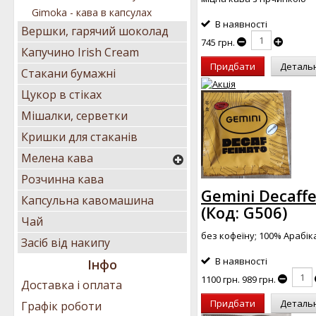
Gimoka - кава в капсулах
В наявності
Вершки, гарячий шоколад
745 грн.
Капучино Irish Cream
Придбати
Деталь
Стакани бумажні
Цукор в стіках
Мішалки, серветки
Кришки для стаканів
Мелена кава
Розчинна кава
Gemini Decaffe
Капсульна кавомашина
(Код:
G506
)
Чай
без кофеїну; 100% Арабік
Засіб від накипу
В наявності
Інфо
1100 грн.
989 грн.
Доставка і оплата
Придбати
Деталь
Графік роботи