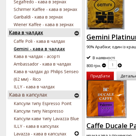
Segafredo - кава в зернах
Schirmer Kaffee - кава в зернах
Garibaldi - кава в зернах
Wiener Kaffee - кава в зернах
Кава в чалдах
Gemini Platinu
Caffe Poli - кава в чалдах
90% Арабіки; один із кра
Gemini - кава в чалдах
Кава в чалдах - асорті
В наявності
Ambassador - кава в чалдах
800 грн.
Кава в чалдах до Philips Senseo
Придбати
Деталь
(62 мм) - Rico
ILLY - кава в чалдах
Кава в капсулах
Капсули типу Espresso Point
Капсули типу Nespresso
Капсули кави типу Lavazza Blue
Caffe Ducale P
ILLY - кава в капсулах
Lavazza - кава в капсулах
міцна кава з гірчинкою