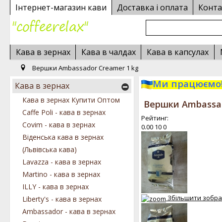
Інтернет-магазин кави
Доставка і оплата
Конта
Кава в зернах
Кава в чалдах
Кава в капсулах
Вершки Ambassador Creamer 1 kg
Ми працюємо!
Кава в зернах
Кава в зернах Купити Оптом
Вершки Ambassad
Caffe Poli - кава в зернах
Рейтинг:
Covim - кава в зернах
0.00
10
0
Віденська кава в зернах
(Львівська кава)
Lavazza - кава в зернах
Martino - кава в зернах
ILLY - кава в зернах
Збільшити зобр
Liberty's - кава в зернах
Ambassador - кава в зернах