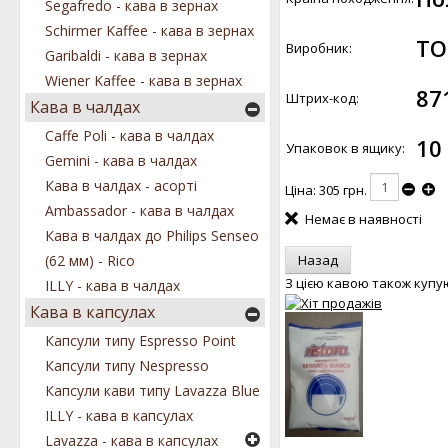
Segafredo - кава в зернах
Schirmer Kaffee - кава в зернах
ТО
Виробник:
Garibaldi - кава в зернах
Wiener Kaffee - кава в зернах
87
Штрих-код:
Кава в чалдах
Caffe Poli - кава в чалдах
10
Упаковок в ящику:
Gemini - кава в чалдах
Кава в чалдах - асорті
Ціна:
305 грн.
Ambassador - кава в чалдах
Немає в наявності
Кава в чалдах до Philips Senseo
(62 мм) - Rico
З цією кавою також купу
ILLY - кава в чалдах
Кава в капсулах
Капсули типу Espresso Point
Капсули типу Nespresso
Капсули кави типу Lavazza Blue
ILLY - кава в капсулах
Lavazza - кава в капсулах