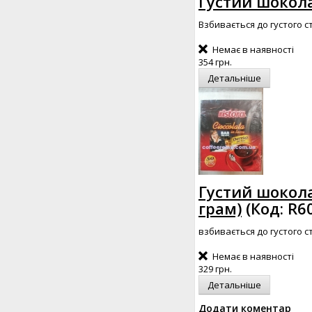
Густий шокола
Взбивається до густого с
Немає в наявності
354 грн.
Детальніше
Густий шоколад
грам)
(Код:
R6
взбивається до густого с
Немає в наявності
329 грн.
Детальніше
Додати коментар