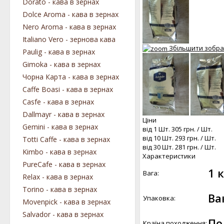
Dorato - кава в зернах
Dolce Aroma - кава в зернах
Nero Aroma - кава в зернах
Italiano Vero - зернова кава
Збільшити зобр
Paulig - кава в зернах
Gimoka - кава в зернах
Чорна Карта - кава в зернах
Caffe Boasi - кава в зернах
Casfe - кава в зернах
Dallmayr - кава в зернах
Ціни
Gemini - кава в зернах
від 1 Шт.
305 грн.
/ Шт.
від 10 Шт.
293 грн.
/ Шт.
Totti Caffe - кава в зернах
від 30 Шт.
281 грн.
/ Шт.
Kimbo - кава в зернах
Характеристики
PureCafe - кава в зернах
1 к
Вага:
Relax - кава в зернах
Torino - кава в зернах
Ва
Упаковка:
Movenpick - кава в зернах
Salvador - кава в зернах
По
Країна походження: