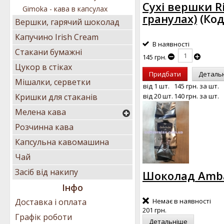
Сухі вершки Ri
Gimoka - кава в капсулах
гранулах)
(Код
Вершки, гарячий шоколад
Капучино Irish Cream
В наявності
Стакани бумажні
145 грн.
Цукор в стіках
Придбати
Деталь
Мішалки, серветки
від 1 шт.
145 грн.
за шт.
від 20 шт.
140 грн.
за шт.
Кришки для стаканів
Мелена кава
Розчинна кава
Капсульна кавомашина
Чай
Засіб від накипу
Шоколад Amba
Інфо
Немає в наявності
Доставка і оплата
201 грн.
Графік роботи
Детальніше