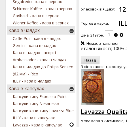
Segafredo - кава в зернах
12
Schirmer Kaffee - кава в зернах
Упаковок в ящику:
Garibaldi - кава в зернах
IL
Wiener Kaffee - кава в зернах
Торгова марка:
Кава в чалдах
Ціна:
319 грн.
Caffe Poli - кава в чалдах
Немає в наявності
Gemini - кава в чалдах
еталон якості; 100% 
Кава в чалдах - асорті
Ambassador - кава в чалдах
З цією кавою також купу
Кава в чалдах до Philips Senseo
(62 мм) - Rico
ILLY - кава в чалдах
Кава в капсулах
Капсули типу Espresso Point
Капсули типу Nespresso
Lavazza Qualit
Капсули кави типу Lavazza Blue
ILLY - кава в капсулах
м'яка кава з кислинкою; 
Lavazza - кава в капсулах