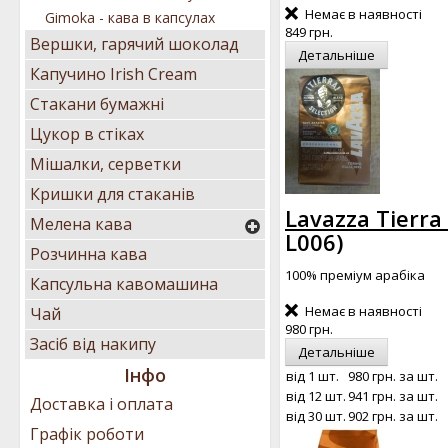
Немає в наявності
Gimoka - кава в капсулах
849 грн.
Вершки, гарячий шоколад
Детальніше
Капучино Irish Cream
Стакани бумажні
Цукор в стіках
Мішалки, серветки
Кришки для стаканів
Lavazza Tierra
Мелена кава
L006
)
Розчинна кава
100% преміум арабіка
Капсульна кавомашина
Немає в наявності
Чай
980 грн.
Засіб від накипу
Детальніше
Інфо
від 1 шт.
980 грн.
за шт.
від 12 шт.
941 грн.
за шт.
Доставка і оплата
від 30 шт.
902 грн.
за шт.
Графік роботи