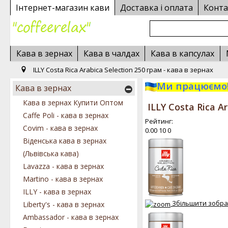
Інтернет-магазин кави
Доставка і оплата
Конта
Кава в зернах
Кава в чалдах
Кава в капсулах
ILLY Costa Rica Arabica Selection 250 грам - кава в зернах
Ми працюємо!
Кава в зернах
Кава в зернах Купити Оптом
ILLY Costa Rica A
Caffe Poli - кава в зернах
Рейтинг:
Covim - кава в зернах
0.00
10
0
Віденська кава в зернах
(Львівська кава)
Lavazza - кава в зернах
Martino - кава в зернах
ILLY - кава в зернах
Збільшити зобр
Liberty's - кава в зернах
Ambassador - кава в зернах