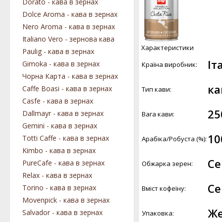
Dorato - кава в зернах
Dolce Aroma - кава в зернах
Nero Aroma - кава в зернах
Italiano Vero - зернова кава
Характеристики
Paulig - кава в зернах
Іт
Gimoka - кава в зернах
Країна виробник:
Чорна Карта - кава в зернах
ка
Caffe Boasi - кава в зернах
Тип кави:
Casfe - кава в зернах
25
Dallmayr - кава в зернах
Вага кави:
Gemini - кава в зернах
10
Totti Caffe - кава в зернах
Арабіка/Робуста (%):
Kimbo - кава в зернах
Се
PureCafe - кава в зернах
Обжарка зерен:
Relax - кава в зернах
Се
Torino - кава в зернах
Вміст кофеїну:
Movenpick - кава в зернах
Же
Salvador - кава в зернах
Упаковка: