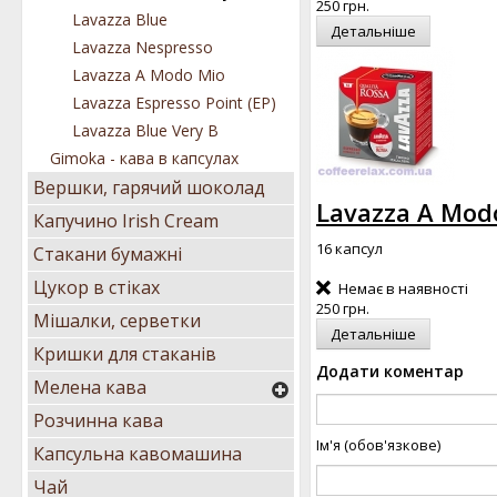
250 грн.
Lavazza Blue
Детальніше
Lavazza Nespresso
Lavazza А Modo Mio
Lavazza Espresso Point (EP)
Lavazza Blue Very B
Gimoka - кава в капсулах
Вершки, гарячий шоколад
Lavazza А Modo
Капучино Irish Cream
16 капсул
Стакани бумажні
Цукор в стіках
Немає в наявності
250 грн.
Мішалки, серветки
Детальніше
Кришки для стаканів
Додати коментар
Мелена кава
Розчинна кава
Ім'я (обов'язкове)
Капсульна кавомашина
Чай