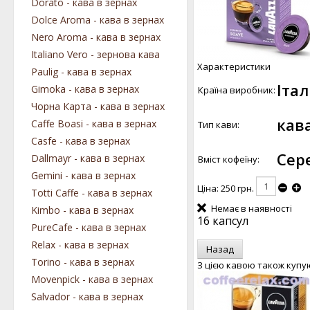
Dorato - кава в зернах
Dolce Aroma - кава в зернах
Nero Aroma - кава в зернах
Italiano Vero - зернова кава
Характеристики
Paulig - кава в зернах
Італ
Gimoka - кава в зернах
Країна виробник:
Чорна Карта - кава в зернах
кав
Caffe Boasi - кава в зернах
Тип кави:
Casfe - кава в зернах
Сер
Dallmayr - кава в зернах
Вміст кофеїну:
Gemini - кава в зернах
Ціна:
250 грн.
Totti Caffe - кава в зернах
Немає в наявності
Kimbo - кава в зернах
16 капсул
PureCafe - кава в зернах
Relax - кава в зернах
Torino - кава в зернах
З цією кавою також купу
Movenpick - кава в зернах
Salvador - кава в зернах