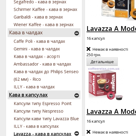
Segafredo - кава в зернах
Schirmer Kaffee - кава в зернах
Garibaldi - кава в зернах
Wiener Kaffee - кава в зернах
Lavazza А Modo
Кава в чалдах
16 капсул
Caffe Poli - кава в чалдах
Gemini - кава в чалдах
Немає в наявності
250 грн.
Кава в чалдах - асорті
Детальніше
Ambassador - кава в чалдах
Кава в чалдах до Philips Senseo
(62 мм) - Rico
ILLY - кава в чалдах
Кава в капсулах
Капсули типу Espresso Point
Lavazza А Modo
Капсули типу Nespresso
Капсули кави типу Lavazza Blue
16 капсул
ILLY - кава в капсулах
Немає в наявності
Lavazza - кава в капсулах