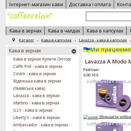
Інтернет-магазин кави
Доставка і оплата
Конта
Кава в зернах
Кава в чалдах
Кава в капсулах
Каталог
Кава в капсулах
Lavazza - кава в капсулах
Ми працюємо!
Кава в зернах
Кава в зернах Купити Оптом
Lavazza А Modo M
Caffe Poli - кава в зернах
Рейтинг:
Covim - кава в зернах
0.00
10
0
Віденська кава в зернах
(Львівська кава)
Lavazza - кава в зернах
Martino - кава в зернах
ILLY - кава в зернах
Збільшити зобр
Liberty's - кава в зернах
Ambassador - кава в зернах