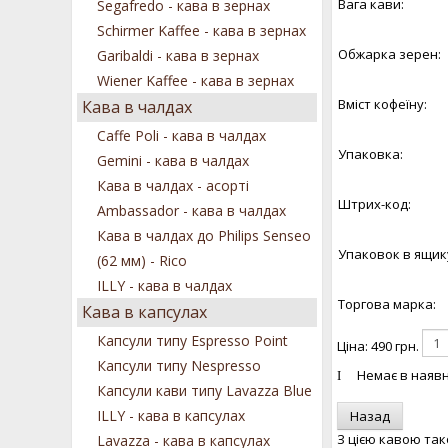
Вага кави:
Segafredo - кава в зернах
Schirmer Kaffee - кава в зернах
Обжарка зерен:
Garibaldi - кава в зернах
Wiener Kaffee - кава в зернах
Вміст кофеїну:
Кава в чалдах
Caffe Poli - кава в чалдах
Упаковка:
Gemini - кава в чалдах
Кава в чалдах - асорті
Штрих-код:
Ambassador - кава в чалдах
Кава в чалдах до Philips Senseo
Упаковок в ящик
(62 мм) - Rico
ILLY - кава в чалдах
Торгова марка:
Кава в капсулах
Капсули типу Espresso Point
Ціна:
490 грн.
Капсули типу Nespresso
Немає в наявн
Капсули кави типу Lavazza Blue
ILLY - кава в капсулах
З цією кавою та
Lavazza - кава в капсулах