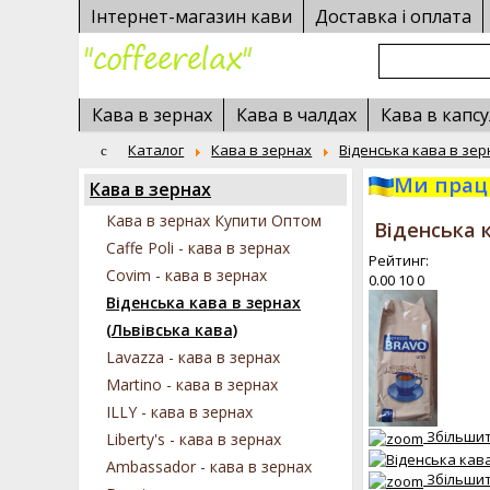
Інтернет-магазин кави
Доставка і оплата
Кава в зернах
Кава в чалдах
Кава в капсу
Каталог
Кава в зернах
Віденська кава в зер
Ми працю
Кава в зернах
Кава в зернах Купити Оптом
Віденська к
Caffe Poli - кава в зернах
Рейтинг:
Covim - кава в зернах
0.00
10
0
Віденська кава в зернах
(Львівська кава)
Lavazza - кава в зернах
Martino - кава в зернах
ILLY - кава в зернах
Збільши
Liberty's - кава в зернах
Ambassador - кава в зернах
Збільши