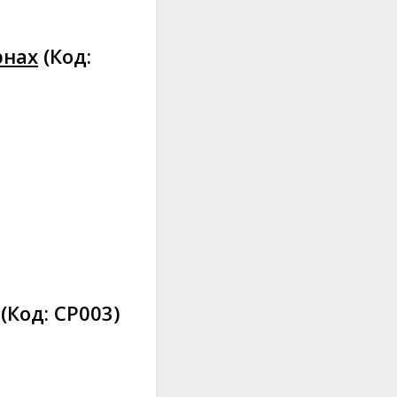
ернах
(Код:
(Код:
CP003
)