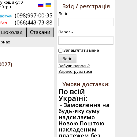
у кошику:
0
Вхід / реєстрація
:
0 грн.
Логін
(098)997-00-35
(066)443-73-88
й шоколад
Стакани
Пароль
зернах
Запам'ятати мене
0027
)
Забули пароль?
Зареєструватися
Умови доставки:
По всій
Україні:
-
Замовлення на
будь-яку суму
надсилаємо
Новою Поштою
накладеним
платежем без