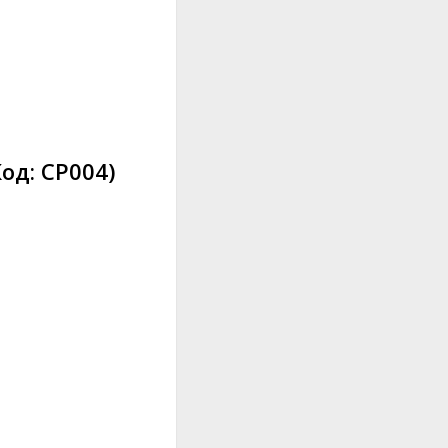
Код:
CP004
)