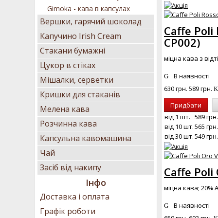
Gimoka - кава в капсулах
Вершки, гарячий шоколад
Caffe Poli
Капучино Irish Cream
CP002
)
Стакани бумажні
міцна кава з від
Цукор в стіках
В наявності
Мішалки, серветки
630 грн.
589 грн.
Кришки для стаканів
Придбати
Мелена кава
від 1 шт.
589 грн.
Розчинна кава
від 10 шт.
565 грн.
від 30 шт.
549 грн.
Капсульна кавомашина
Чай
Засіб від накипу
Caffe Poli
Інфо
міцна кава; 20% 
Доставка і оплата
В наявності
Графік роботи