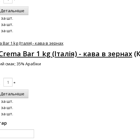
Детальніше
за шт.
за шт.
за шт.
 Crema Bar 1 kg (Італія) - кава в зернах
(
ий смак; 35% Арабіки
Детальніше
за шт.
за шт.
за шт.
тар