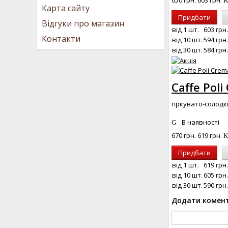
650 грн.
603 грн.
Карта сайту
Придбати
Відгуки про магазин
від 1 шт.
603 грн.
Контакти
від 10 шт.
594 грн.
від 30 шт.
584 грн.
Caffe Poli
гіркувато-солодк
В наявності
670 грн.
619 грн.
Придбати
від 1 шт.
619 грн.
від 10 шт.
605 грн.
від 30 шт.
590 грн.
Додати комен