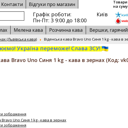
Товари 
Контакти
Відгуки про магазин
на суму
Графік роботи:
Київ
Пн-Пт: 3 9:00 до 18:00
лах
Мелена кава
Розчинна кава
Вершки, гарячи
нах (Львівська кава)
Віденська кава Bravo Uno Синя 1 kg - кава в 
ємо! Україна переможе! Слава ЗСУ!
ава Bravo Uno Синя 1 kg - кава в зернах
(Код:
vk
ти зображення
ти зображення