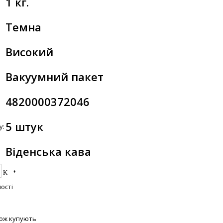
1 кг.
Темна
Високий
Вакуумний пакет
4820000372046
5 штук
у:
Віденська кава
ості
кож купують