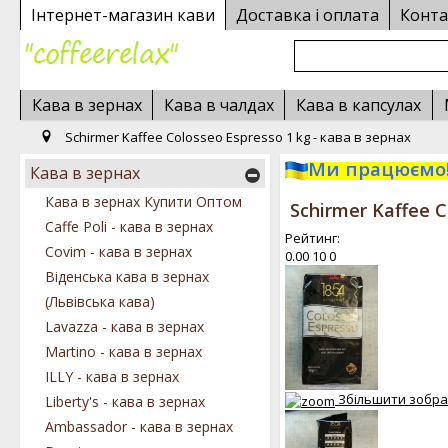
Інтернет-магазин кави
Доставка і оплата
Конта
Кава в зернах
Кава в чалдах
Кава в капсулах
Schirmer Kaffee Colosseo Espresso 1 kg - кава в зернах
Ми працюємо!
Кава в зернах
Кава в зернах Купити Оптом
Schirmer Kaffee C
Caffe Poli - кава в зернах
Рейтинг:
Covim - кава в зернах
0.00
10
0
Віденська кава в зернах
(Львівська кава)
Lavazza - кава в зернах
Martino - кава в зернах
ILLY - кава в зернах
Збільшити зобр
Liberty's - кава в зернах
Ambassador - кава в зернах