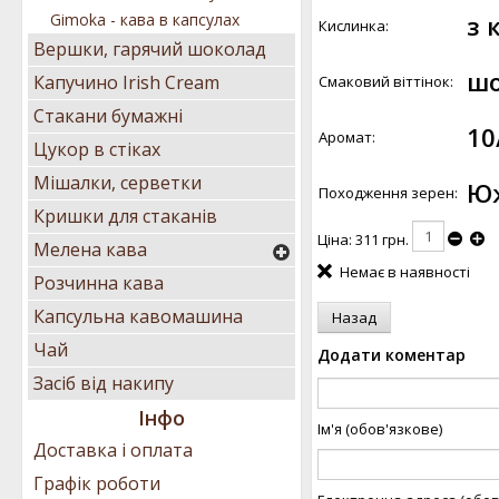
з 
Gimoka - кава в капсулах
Кислинка:
Вершки, гарячий шоколад
шо
Капучино Irish Cream
Смаковий віттінок:
Стакани бумажні
10
Аромат:
Цукор в стіках
Мішалки, серветки
Юж
Походження зерен:
Кришки для стаканів
Ціна:
311 грн.
Мелена кава
Немає в наявності
Розчинна кава
Капсульна кавомашина
Чай
Додати коментар
Засіб від накипу
Інфо
Ім'я (обов'язкове)
Доставка і оплата
Графік роботи