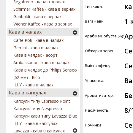
Segafredo - кава в зернах
ка
Тип кави:
Schirmer Kaffee - кава в зернах
Garibaldi - кава в зернах
1 к
Вага кави:
Wiener Kaffee - кава в зернах
Кава в чалдах
Ар
Арабіка/Робуста (%):
Caffe Poli - кава в чалдах
Gemini - кава в чалдах
Се
Обжарка зерен:
Кава в чалдах - асорті
Ambassador - кава в чалдах
Се
Вміст кофеїну:
Кава в чалдах до Philips Senseo
(62 мм) - Rico
Ва
Упаковка:
ILLY - кава в чалдах
Кава в капсулах
Бе
Ароматизатор:
Капсули типу Espresso Point
8/
Капсули типу Nespresso
Насиченість:
Капсули кави типу Lavazza Blue
Се
ILLY - кава в капсулах
Гірчинка:
Lavazza - кава в капсулах