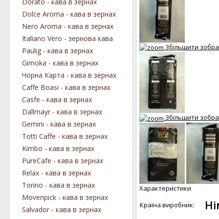
Dorato - кава в зернах
Dolce Aroma - кава в зернах
Nero Aroma - кава в зернах
Italiano Vero - зернова кава
Збільшити зобр
Paulig - кава в зернах
Gimoka - кава в зернах
Чорна Карта - кава в зернах
Caffe Boasi - кава в зернах
Casfe - кава в зернах
Dallmayr - кава в зернах
Збільшити зобр
Gemini - кава в зернах
Totti Caffe - кава в зернах
Kimbo - кава в зернах
PureCafe - кава в зернах
Relax - кава в зернах
Torino - кава в зернах
Характеристики
Movenpick - кава в зернах
Ні
Країна виробник:
Salvador - кава в зернах