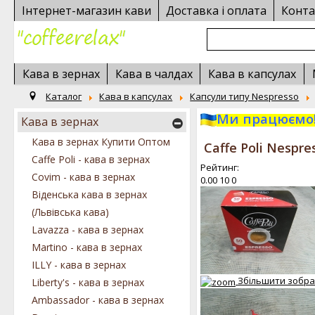
Інтернет-магазин кави
Доставка і оплата
Конта
Кава в зернах
Кава в чалдах
Кава в капсулах
Каталог
Кава в капсулах
Капсули типу Nespresso
Ми працюємо!
Кава в зернах
Кава в зернах Купити Оптом
Caffe Poli Nespr
Caffe Poli - кава в зернах
Рейтинг:
Covim - кава в зернах
0.00
10
0
Віденська кава в зернах
(Львівська кава)
Lavazza - кава в зернах
Martino - кава в зернах
ILLY - кава в зернах
Збільшити зобр
Liberty's - кава в зернах
Ambassador - кава в зернах