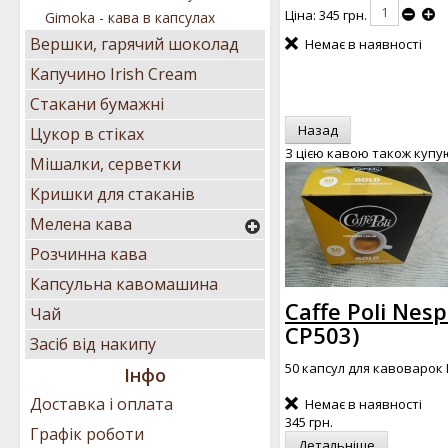
Ціна:
345 грн.
Gimoka - кава в капсулах
Вершки, гарячий шоколад
Немає в наявності
Капучино Irish Cream
Стакани бумажні
Цукор в стіках
З цією кавою також купу
Мішалки, серветки
Кришки для стаканів
Мелена кава
Розчинна кава
Капсульна кавомашина
Caffe Poli Nes
Чай
CP503
)
Засіб від накипу
50 капсул для кавоварок 
Інфо
Доставка і оплата
Немає в наявності
345 грн.
Графік роботи
Детальніше