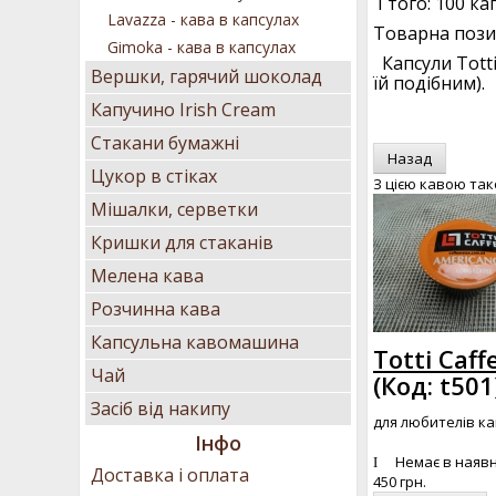
І того: 100 ка
Lavazza - кава в капсулах
Товарна позиц
Gimoka - кава в капсулах
Капсули Totti
Вершки, гарячий шоколад
їй подібним).
Капучино Irish Cream
Стакани бумажні
Цукор в стіках
З цією кавою та
Мішалки, серветки
Кришки для стаканів
Мелена кава
Розчинна кава
Капсульна кавомашина
Totti Caf
Чай
(Код:
t501
Засіб від накипу
для любителів к
Інфо
Немає в наявн
Доставка і оплата
450 грн.