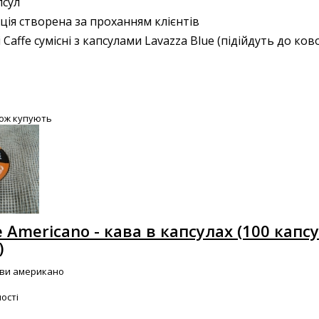
псул
ія створена за проханням клієнтів
 Caffe сумісні з капсулами Lavazza Blue (підійдуть до ко
кож купують
fe Americano - кава в капсулах (100 капсу
)
ави американо
ості