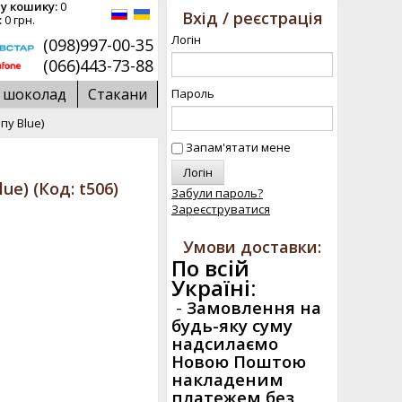
у кошику:
0
Вхід / реєстрація
:
0 грн.
Логін
(098)997-00-35
(066)443-73-88
й шоколад
Стакани
Пароль
ипу Blue)
Запам'ятати мене
Blue)
(Код:
t506
)
Забули пароль?
Зареєструватися
Умови доставки:
По всій
Україні:
-
Замовлення на
будь-яку суму
надсилаємо
Новою Поштою
накладеним
платежем без