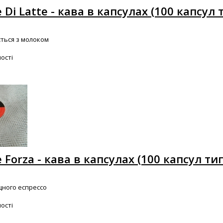
e Di Latte - кава в капсулах (100 капсул 
ється з молоком
ості
e Forza - кава в капсулах (100 капсул тип
цного еспрессо
ості