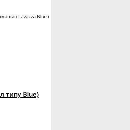
вомашин Lavazza Blue і
л типу Blue)