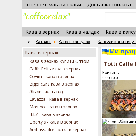
Інтернет-магазин кави
Доставка і оплата
Кава в зернах
Кава в чалдах
Кава в капсу
Каталог
Кава в капсулах
Капсули кави типу 
Ми працю
Кава в зернах
Кава в зернах Купити Оптом
Totti Caffe
Caffe Poli - кава в зернах
Рейтинг:
Covim - кава в зернах
0.00
10
0
Віденська кава в зернах
(Львівська кава)
Lavazza - кава в зернах
Martino - кава в зернах
ILLY - кава в зернах
Збільши
Liberty's - кава в зернах
Ambassador - кава в зернах