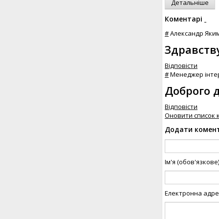
Детальніше
Коментарі
#
Александр Яки
Здравству
Відповісти
#
Менеджер інтер
Доброго 
Відповісти
Оновити список 
Додати комен
Ім'я (обов'язкове
Електронна адрес