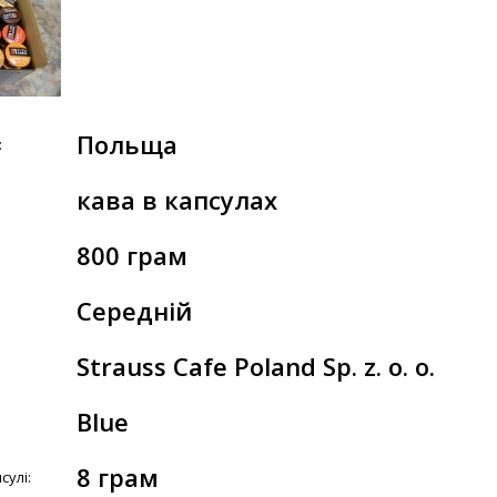
Польща
:
кава в капсулах
800 грам
Середній
Strauss Cafe Poland Sp. z. o. o.
Blue
8 грам
сулі: