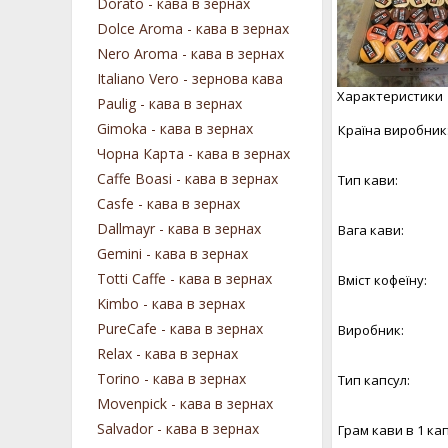
Dorato - кава в зернах
Dolce Aroma - кава в зернах
Nero Aroma - кава в зернах
Italiano Vero - зернова кава
Характеристики
Paulig - кава в зернах
Gimoka - кава в зернах
Країна виробник
Чорна Карта - кава в зернах
Caffe Boasi - кава в зернах
Тип кави:
Casfe - кава в зернах
Dallmayr - кава в зернах
Вага кави:
Gemini - кава в зернах
Totti Caffe - кава в зернах
Вміст кофеїну:
Kimbo - кава в зернах
PureCafe - кава в зернах
Виробник:
Relax - кава в зернах
Torino - кава в зернах
Тип капсул:
Movenpick - кава в зернах
Salvador - кава в зернах
Грам кави в 1 кап