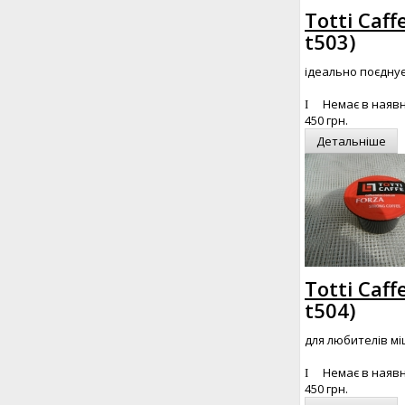
Totti Caff
t503
)
ідеально поєдну
Немає в наявн
450 грн.
Детальніше
Totti Caff
t504
)
для любителів мі
Немає в наявн
450 грн.