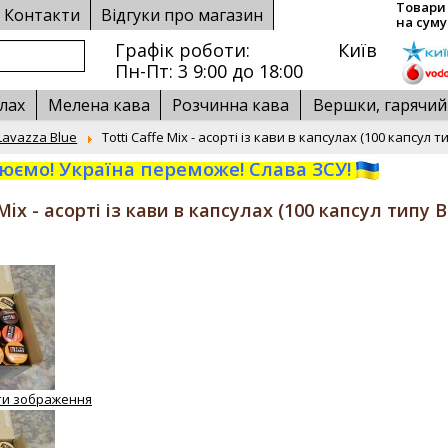
Товари 
Контакти
Відгуки про магазин
на суму
Графік роботи:
Київ
Пн-Пт: 3 9:00 до 18:00
лах
Мелена кава
Розчинна кава
Вершки, гарячи
Lavazza Blue
Totti Caffe Mix - асорті із кави в капсулах (100 капсул т
ємо! Україна переможе! Слава ЗСУ!
 Mix - асорті із кави в капсулах (100 капсул типу 
ти зображення