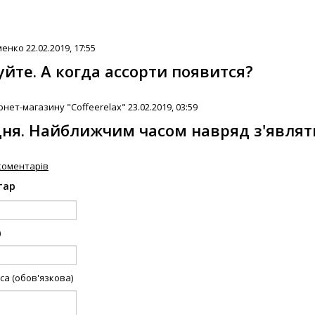
менко
22.02.2019, 17:55
йте. А когда ассорти появится?
нет-магазину "Coffeerelax"
23.02.2019, 03:59
дня. Найближчим часом навряд з'являт
коментарів
тар
)
а (обов'язкова)