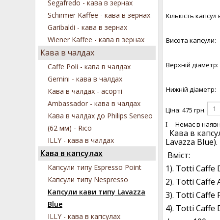
Segafredo - кава в зернах
Schirmer Kaffee - кава в зернах
Кількість капсул 
Garibaldi - кава в зернах
Wiener Kaffee - кава в зернах
Висота капсули:
Кава в чалдах
Верхній діаметр:
Caffe Poli - кава в чалдах
Gemini - кава в чалдах
Нижній діаметр:
Кава в чалдах - асорті
Ambassador - кава в чалдах
Ціна:
475 грн.
Кава в чалдах до Philips Senseo
Немає в наявн
(62 мм) - Rico
Кава в капсула
ILLY - кава в чалдах
Lavazza Blue).
Кава в капсулах
Вміст:
Капсули типу Espresso Point
1). Totti Caffe
Капсули типу Nespresso
2). Totti Caffe
Капсули кави типу Lavazza
3). Totti Caffe
Blue
4). Totti Caffe
ILLY - кава в капсулах