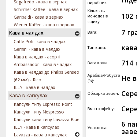
Segafredo - кава в зернах
виробник:
Schirmer Kaffee - кава в зернах
Кількість
102
монодоз в
Garibaldi - кава в зернах
ящику:
Wiener Kaffee - кава в зернах
7 гр
Вага:
Кава в чалдах
Caffe Poli - кава в чалдах
кава
Тип кави:
Gemini - кава в чалдах
Кава в чалдах - асорті
714 
Вага кави:
Ambassador - кава в чалдах
Кава в чалдах до Philips Senseo
Арабіка/Робуста
Не 
(62 мм) - Rico
(%):
ILLY - кава в чалдах
Сер
Обжарка зерен:
Кава в капсулах
Капсули типу Espresso Point
Сер
Вміст кофеїну:
Капсули типу Nespresso
Капсули кави типу Lavazza Blue
6 па
ILLY - кава в капсулах
Упаковка:
заве
Lavazza - кава в капсулах