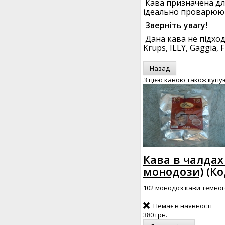
Кава призначена для
ідеально проварюют
Зверніть увагу!
Дана кава не підходи
Krups, ILLY, Gaggia, F
З цією кавою також купу
Кава в чалдах 
монодози)
(Ко
102 монодоз кави темног
Немає в наявності
380 грн.