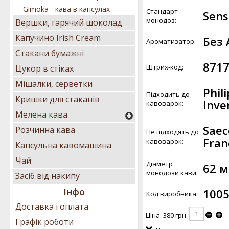
Gimoka - кава в капсулах
Стандарт
Sens
монодоз:
Вершки, гарячий шоколад
Капучино Irish Cream
Без 
Ароматизатор:
Стакани бумажні
871
Штрих-код:
Цукор в стіках
Мішалки, серветки
Phil
Підходить до
Кришки для стаканів
Inv
кавоварок:
Мелена кава
Saec
Розчинна кава
Не підходять до
Fran
кавоварок:
Капсульна кавомашина
Чай
Діаметр
62 
монодози кави:
Засіб від накипу
Інфо
1005
Код виробника:
Доставка і оплата
Ціна:
380 грн.
Графік роботи