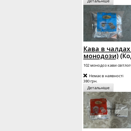
Детальніше
Кава в чалдах 
монодози)
(Ко
102 монодоз кави світло
Немає в наявності
380 грн.
Детальніше