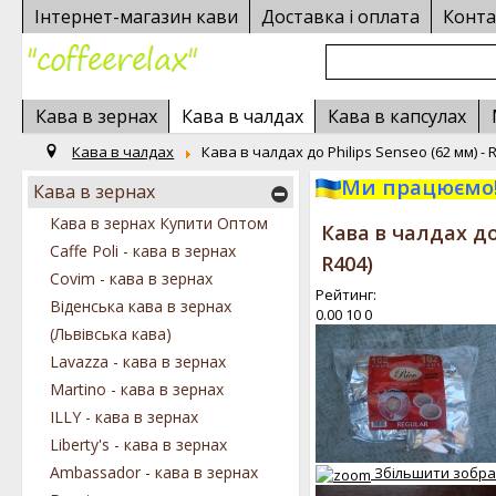
Інтернет-магазин кави
Доставка і оплата
Конта
Кава в зернах
Кава в чалдах
Кава в капсулах
Кава в чалдах
Кава в чалдах до Philips Senseo (62 мм) - 
Ми працюємо!
Кава в зернах
Кава в зернах Купити Оптом
Кава в чалдах до 
Caffe Poli - кава в зернах
R404
)
Covim - кава в зернах
Рейтинг:
Віденська кава в зернах
0.00
10
0
(Львівська кава)
Lavazza - кава в зернах
Martino - кава в зернах
ILLY - кава в зернах
Liberty's - кава в зернах
Ambassador - кава в зернах
Збільшити зобр