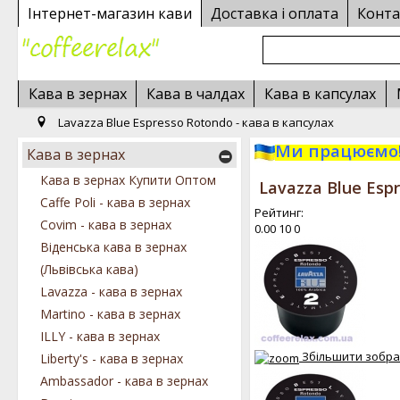
Інтернет-магазин кави
Доставка і оплата
Конта
Кава в зернах
Кава в чалдах
Кава в капсулах
Lavazza Blue Espresso Rotondo - кава в капсулах
Ми працюємо!
Кава в зернах
Кава в зернах Купити Оптом
Lavazza Blue Esp
Caffe Poli - кава в зернах
Рейтинг:
Covim - кава в зернах
0.00
10
0
Віденська кава в зернах
(Львівська кава)
Lavazza - кава в зернах
Martino - кава в зернах
ILLY - кава в зернах
Збільшити зобр
Liberty's - кава в зернах
Ambassador - кава в зернах