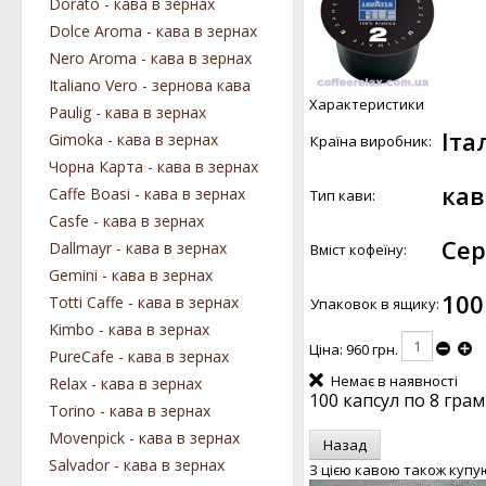
Dorato - кава в зернах
Dolce Aroma - кава в зернах
Nero Aroma - кава в зернах
Italiano Vero - зернова кава
Характеристики
Paulig - кава в зернах
Іта
Gimoka - кава в зернах
Країна виробник:
Чорна Карта - кава в зернах
кав
Caffe Boasi - кава в зернах
Тип кави:
Casfe - кава в зернах
Сер
Dallmayr - кава в зернах
Вміст кофеїну:
Gemini - кава в зернах
100
Totti Caffe - кава в зернах
Упаковок в ящику:
Kimbo - кава в зернах
Ціна:
960 грн.
PureCafe - кава в зернах
Немає в наявності
Relax - кава в зернах
100 капсул по 8 грам
Torino - кава в зернах
Movenpick - кава в зернах
Salvador - кава в зернах
З цією кавою також купу