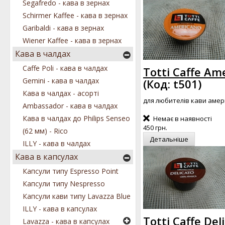
Segafredo - кава в зернах
Schirmer Kaffee - кава в зернах
Garibaldi - кава в зернах
Wiener Kaffee - кава в зернах
Кава в чалдах
Caffe Poli - кава в чалдах
Totti Caffe Am
Gemini - кава в чалдах
(Код:
t501
)
Кава в чалдах - асорті
для любителів кави аме
Ambassador - кава в чалдах
Кава в чалдах до Philips Senseo
Немає в наявності
450 грн.
(62 мм) - Rico
Детальніше
ILLY - кава в чалдах
Кава в капсулах
Капсули типу Espresso Point
Капсули типу Nespresso
Капсули кави типу Lavazza Blue
ILLY - кава в капсулах
Totti Caffe De
Lavazza - кава в капсулах