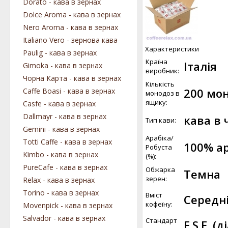
Dorato - кава в зернах
Dolce Aroma - кава в зернах
Nero Aroma - кава в зернах
Italiano Vero - зернова кава
Характеристики
Paulig - кава в зернах
Країна
Італія
Gimoka - кава в зернах
виробник:
Чорна Карта - кава в зернах
Кількість
200 мо
Caffe Boasi - кава в зернах
монодоз в
ящику:
Casfe - кава в зернах
Dallmayr - кава в зернах
кава в 
Тип кави:
Gemini - кава в зернах
Арабіка/
Totti Caffe - кава в зернах
100% ар
Робуста
Kimbo - кава в зернах
(%):
PureCafe - кава в зернах
Обжарка
Темна
зерен:
Relax - кава в зернах
Torino - кава в зернах
Вміст
Середн
кофеїну:
Movenpick - кава в зернах
Salvador - кава в зернах
Стандарт
E.S.E. (