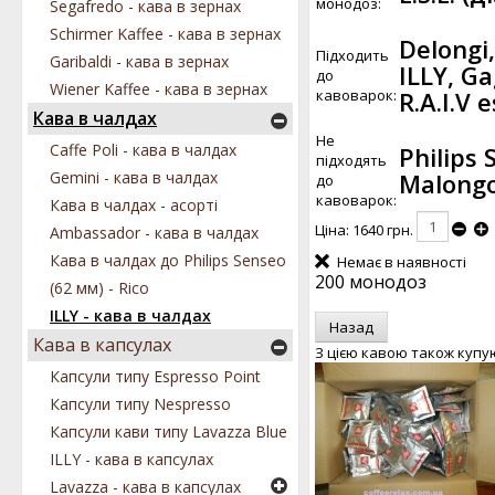
монодоз:
Segafredo - кава в зернах
Schirmer Kaffee - кава в зернах
Delongi
Підходить
Garibaldi - кава в зернах
ILLY, Ga
до
Wiener Kaffee - кава в зернах
кавоварок:
R.A.I.V
Кава в чалдах
Не
Caffe Poli - кава в чалдах
Philips
підходять
Malong
Gemini - кава в чалдах
до
кавоварок:
Кава в чалдах - асорті
Ціна:
1640 грн.
Ambassador - кава в чалдах
Кава в чалдах до Philips Senseo
Немає в наявності
200 монодоз
(62 мм) - Rico
ILLY - кава в чалдах
Кава в капсулах
З цією кавою також купу
Капсули типу Espresso Point
Капсули типу Nespresso
Капсули кави типу Lavazza Blue
ILLY - кава в капсулах
Lavazza - кава в капсулах