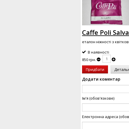
Caffe Poli Sal
еталон ніжності з квітко
В наявності
850 грн.
Придбати
Деталь
Додати коментар
Ім'я (обов'язкове)
Електронна адреса (обов