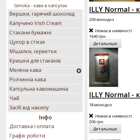
Gimoka - кава в капсулах
ILLY Normal - 
Вершки, гарячий шоколад
200 монодоз
Капучино Irish Cream
Немає в наявності
Стакани бумажні
1640 грн.
Цукор в стіках
Детальніше
Мішалки, серветки
Кришки для стаканів
Мелена кава
Розчинна кава
Капсульна кавомашина
ILLY Normal - 
Чай
18 монодоз
Засіб від накипу
Немає в наявності
Інфо
206 грн.
Доставка і оплата
Детальніше
Графік роботи