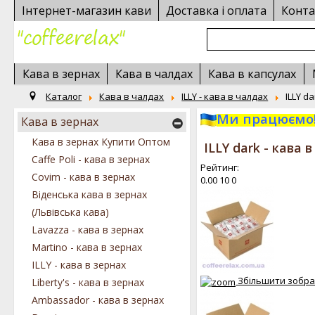
Інтернет-магазин кави
Доставка і оплата
Конта
Кава в зернах
Кава в чалдах
Кава в капсулах
Каталог
Кава в чалдах
ILLY - кава в чалдах
ILLY d
Ми працюємо!
Кава в зернах
Кава в зернах Купити Оптом
ILLY dark - кава
Caffe Poli - кава в зернах
Рейтинг:
Covim - кава в зернах
0.00
10
0
Віденська кава в зернах
(Львівська кава)
Lavazza - кава в зернах
Martino - кава в зернах
ILLY - кава в зернах
Збільшити зобр
Liberty's - кава в зернах
Ambassador - кава в зернах