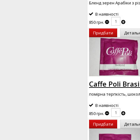
Бленд зерен Арабіки з різ
В наявності
850 грн.
Придбати
Деталь
Caffe Poli Bra
помірна терпкість, шокол
В наявності
850 грн.
Придбати
Деталь