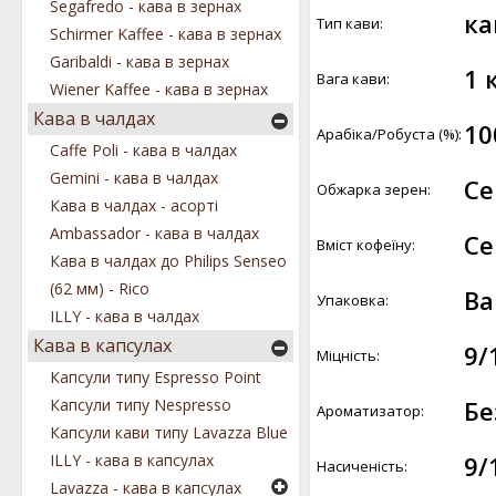
Segafredo - кава в зернах
ка
Тип кави:
Schirmer Kaffee - кава в зернах
Garibaldi - кава в зернах
1 к
Вага кави:
Wiener Kaffee - кава в зернах
Кава в чалдах
10
Арабіка/Робуста (%):
Caffe Poli - кава в чалдах
Gemini - кава в чалдах
Се
Обжарка зерен:
Кава в чалдах - асорті
Ambassador - кава в чалдах
Се
Вміст кофеїну:
Кава в чалдах до Philips Senseo
(62 мм) - Rico
Ва
Упаковка:
ILLY - кава в чалдах
Кава в капсулах
9/
Міцність:
Капсули типу Espresso Point
Бе
Капсули типу Nespresso
Ароматизатор:
Капсули кави типу Lavazza Blue
9/
ILLY - кава в капсулах
Насиченість:
Lavazza - кава в капсулах