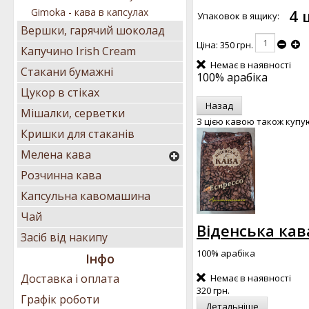
4 
Gimoka - кава в капсулах
Упаковок в ящику:
Вершки, гарячий шоколад
Ціна:
350 грн.
Капучино Irish Cream
Немає в наявності
Стакани бумажні
100% арабіка
Цукор в стіках
Мішалки, серветки
З цією кавою також купу
Кришки для стаканів
Мелена кава
Розчинна кава
Капсульна кавомашина
Чай
Віденська кава
Засіб від накипу
100% арабіка
Інфо
Доставка і оплата
Немає в наявності
320 грн.
Графік роботи
Детальніше