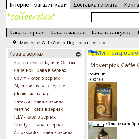
Інтернет-магазин кави
Доставка і оплата
Конта
Кава в зернах
Кава в чалдах
Кава в капсулах
Movenpick Caffe Crema 1 kg - кава в зернах
Ми працюємо!
Кава в зернах
Кава в зернах Купити Оптом
Movenpick Caffe 
Caffe Poli - кава в зернах
Рейтинг:
Covim - кава в зернах
0.00
10
0
Віденська кава в зернах
(Львівська кава)
Lavazza - кава в зернах
Martino - кава в зернах
ILLY - кава в зернах
Збільшити зобр
Liberty's - кава в зернах
Ambassador - кава в зернах