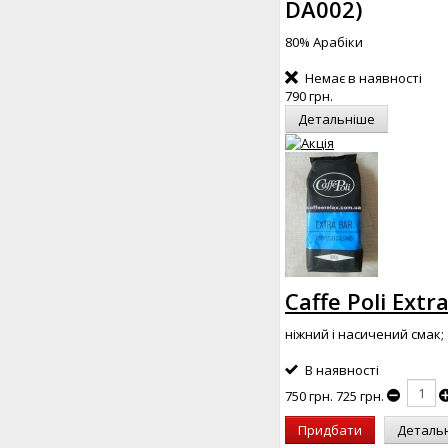
DA002
)
80% Арабіки
Немає в наявності
790 грн.
Детальніше
Caffe Poli Extr
ніжний і насичений смак;
В наявності
750 грн.
725 грн.
Придбати
Деталь