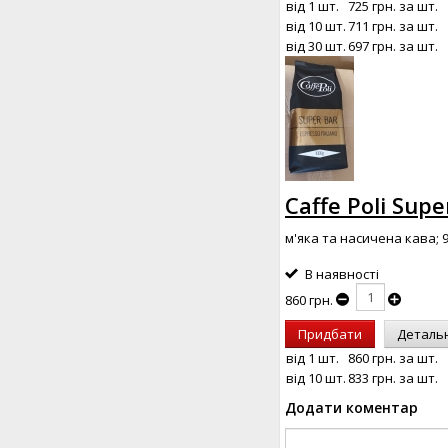
від 1 шт.
725 грн.
за шт.
від 10 шт.
711 грн.
за шт.
від 30 шт.
697 грн.
за шт.
Caffe Poli Supe
м'яка та насичена кава; 
В наявності
860 грн.
Придбати
Деталь
від 1 шт.
860 грн.
за шт.
від 10 шт.
833 грн.
за шт.
Додати коментар