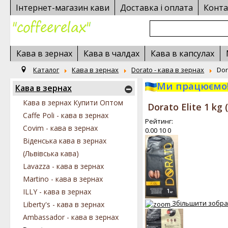
Інтернет-магазин кави
Доставка і оплата
Конта
Кава в зернах
Кава в чалдах
Кава в капсулах
Каталог
Кава в зернах
Dorato - кава в зернах
Dor
Ми працюємо!
Кава в зернах
Кава в зернах Купити Оптом
Dorato Elite 1 kg 
Caffe Poli - кава в зернах
Рейтинг:
Covim - кава в зернах
0.00
10
0
Віденська кава в зернах
(Львівська кава)
Lavazza - кава в зернах
Martino - кава в зернах
ILLY - кава в зернах
Збільшити зобр
Liberty's - кава в зернах
Ambassador - кава в зернах