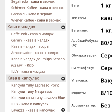
Segafredo - кава в зернах
1 кг
Вага:
Schirmer Kaffee - кава в зернах
Garibaldi - кава в зернах
кав
Тип кави:
Wiener Kaffee - кава в зернах
Кава в чалдах
1 кг
Вага кави:
Caffe Poli - кава в чалдах
Gemini - кава в чалдах
Арабіка/Робуста
80/
(%):
Кава в чалдах - асорті
Ambassador - кава в чалдах
Сер
Обжарка зерен:
Кава в чалдах до Philips Senseo
(62 мм) - Rico
Сер
Вміст кофеїну:
ILLY - кава в чалдах
Кава в капсулах
Вак
Упаковка:
Капсули типу Espresso Point
8/1
Капсули типу Nespresso
Міцність:
Капсули кави типу Lavazza Blue
Без
ILLY - кава в капсулах
Ароматизатор:
Lavazza - кава в капсулах