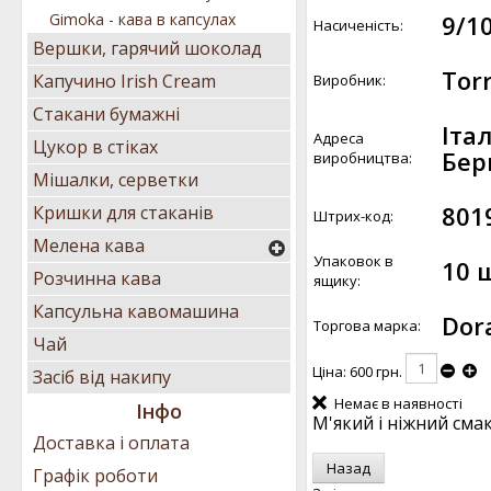
9/1
Gimoka - кава в капсулах
Насиченість:
Вершки, гарячий шоколад
Torr
Капучино Irish Cream
Виробник:
Стакани бумажні
Італ
Адреса
Цукор в стіках
Бер
виробництва:
Мішалки, серветки
801
Кришки для стаканів
Штрих-код:
Мелена кава
Упаковок в
10 
Розчинна кава
ящику:
Капсульна кавомашина
Dor
Торгова марка:
Чай
Ціна:
600 грн.
Засіб від накипу
Немає в наявності
Інфо
М'який і ніжний смак
Доставка і оплата
Графік роботи