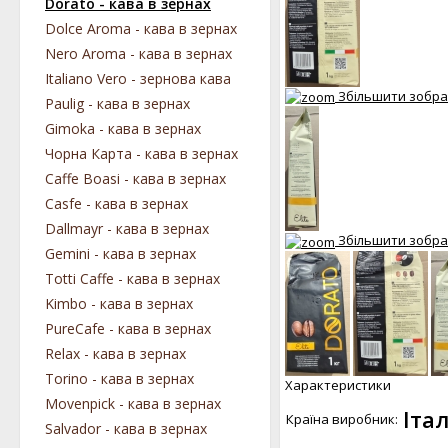
Dorato - кава в зернах
Dolce Aroma - кава в зернах
Nero Aroma - кава в зернах
Italiano Vero - зернова кава
Збільшити зобр
Paulig - кава в зернах
Gimoka - кава в зернах
Чорна Карта - кава в зернах
Caffe Boasi - кава в зернах
Casfe - кава в зернах
Dallmayr - кава в зернах
Збільшити зобр
Gemini - кава в зернах
Totti Caffe - кава в зернах
Kimbo - кава в зернах
PureCafe - кава в зернах
Relax - кава в зернах
Torino - кава в зернах
Характеристики
Movenpick - кава в зернах
Італ
Країна виробник:
Salvador - кава в зернах