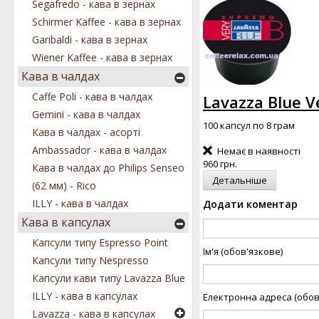
Segafredo - кава в зернах
Schirmer Kaffee - кава в зернах
Garibaldi - кава в зернах
Wiener Kaffee - кава в зернах
Кава в чалдах
Caffe Poli - кава в чалдах
Lavazza Blue V
Gemini - кава в чалдах
100 капсул по 8 грам
Кава в чалдах - асорті
Ambassador - кава в чалдах
Немає в наявності
960 грн.
Кава в чалдах до Philips Senseo
Детальніше
(62 мм) - Rico
ILLY - кава в чалдах
Додати коментар
Кава в капсулах
Капсули типу Espresso Point
Ім'я (обов'язкове)
Капсули типу Nespresso
Капсули кави типу Lavazza Blue
ILLY - кава в капсулах
Електронна адреса (обов
Lavazza - кава в капсулах