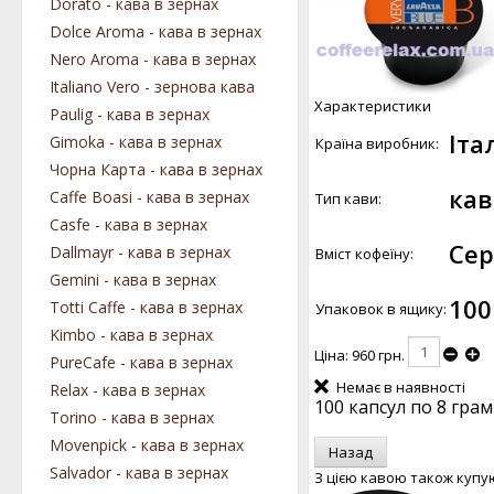
Dorato - кава в зернах
Dolce Aroma - кава в зернах
Nero Aroma - кава в зернах
Italiano Vero - зернова кава
Характеристики
Paulig - кава в зернах
Іта
Gimoka - кава в зернах
Країна виробник:
Чорна Карта - кава в зернах
кав
Caffe Boasi - кава в зернах
Тип кави:
Casfe - кава в зернах
Сер
Dallmayr - кава в зернах
Вміст кофеїну:
Gemini - кава в зернах
100
Totti Caffe - кава в зернах
Упаковок в ящику:
Kimbo - кава в зернах
Ціна:
960 грн.
PureCafe - кава в зернах
Немає в наявності
Relax - кава в зернах
100 капсул по 8 грам
Torino - кава в зернах
Movenpick - кава в зернах
Salvador - кава в зернах
З цією кавою також купу