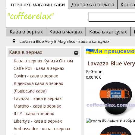
Інтернет-магазин кави
Доставка і оплата
Конта
Кава в зернах
Кава в чалдах
Кава в капсулах
Lavazza Blue Very B Magnifico - кава в капсулах
Ми працюємо!
Кава в зернах
Кава в зернах Купити Оптом
Lavazza Blue Very
Caffe Poli - кава в зернах
Рейтинг:
Covim - кава в зернах
0.00
10
0
Віденська кава в зернах
(Львівська кава)
Lavazza - кава в зернах
Martino - кава в зернах
ILLY - кава в зернах
Збільшити зобр
Liberty's - кава в зернах
Ambassador - кава в зернах