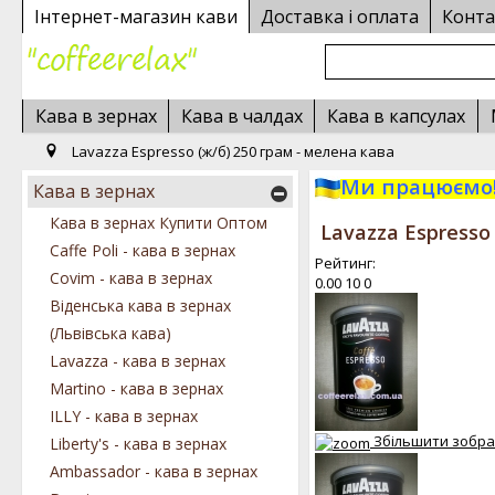
Інтернет-магазин кави
Доставка і оплата
Конта
Кава в зернах
Кава в чалдах
Кава в капсулах
Lavazza Espresso (ж/б) 250 грам - мелена кава
Ми працюємо!
Кава в зернах
Кава в зернах Купити Оптом
Lavazza Espresso
Caffe Poli - кава в зернах
Рейтинг:
Covim - кава в зернах
0.00
10
0
Віденська кава в зернах
(Львівська кава)
Lavazza - кава в зернах
Martino - кава в зернах
ILLY - кава в зернах
Збільшити зобр
Liberty's - кава в зернах
Ambassador - кава в зернах