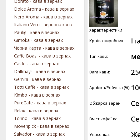
Dorato - кава в зернах
Dolce Aroma - кава в зернах
Nero Aroma - кава в зернах
Italiano Vero - зернова кава
Характеристики
Paulig - кава в зернах
Іт
Gimoka - кава в зернах
Країна виробник:
Чорна Карта - кава в зернах
ме
Caffe Boasi - кава в зернах
Тип кави:
Casfe - кава в зернах
25
Dallmayr - кава в зернах
Вага кави:
Gemini - кава в зернах
10
Totti Caffe - кава в зернах
Арабіка/Робуста (%):
Kimbo - кава в зернах
Се
PureCafe - кава в зернах
Обжарка зерен:
Relax - кава в зернах
Се
Torino - кава в зернах
Вміст кофеїну:
Movenpick - кава в зернах
Же
Salvador - кава в зернах
Упаковка: