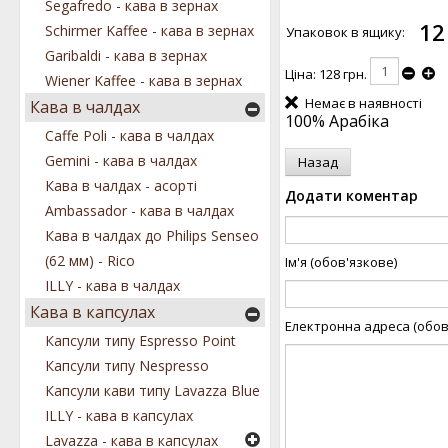
Segafredo - кава в зернах
12
Schirmer Kaffee - кава в зернах
Упаковок в ящику:
Garibaldi - кава в зернах
Ціна:
128 грн.
Wiener Kaffee - кава в зернах
Немає в наявності
Кава в чалдах
100% Арабіка
Caffe Poli - кава в чалдах
Gemini - кава в чалдах
Кава в чалдах - асорті
Додати коментар
Ambassador - кава в чалдах
Кава в чалдах до Philips Senseo
(62 мм) - Rico
Ім'я (обов'язкове)
ILLY - кава в чалдах
Кава в капсулах
Електронна адреса (обов
Капсули типу Espresso Point
Капсули типу Nespresso
Капсули кави типу Lavazza Blue
ILLY - кава в капсулах
Lavazza - кава в капсулах