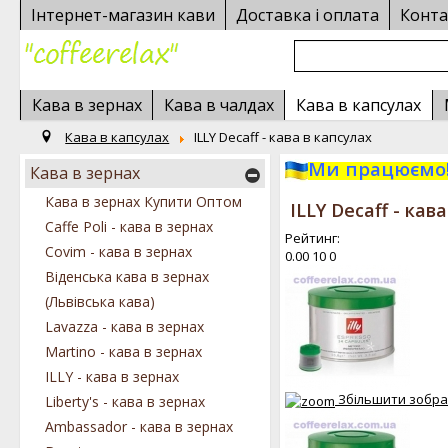
Інтернет-магазин кави
Доставка і оплата
Конта
Кава в зернах
Кава в чалдах
Кава в капсулах
Кава в капсулах
ILLY Decaff - кава в капсулах
Ми працюємо!
Кава в зернах
Кава в зернах Купити Оптом
ILLY Decaff - кав
Caffe Poli - кава в зернах
Рейтинг:
Covim - кава в зернах
0.00
10
0
Віденська кава в зернах
(Львівська кава)
Lavazza - кава в зернах
Martino - кава в зернах
ILLY - кава в зернах
Збільшити зобр
Liberty's - кава в зернах
Ambassador - кава в зернах