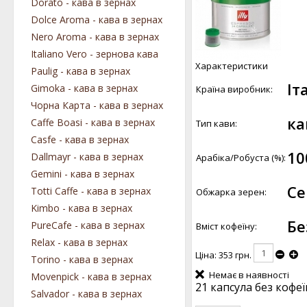
Dorato - кава в зернах
Dolce Aroma - кава в зернах
Nero Aroma - кава в зернах
Italiano Vero - зернова кава
Характеристики
Paulig - кава в зернах
Іт
Gimoka - кава в зернах
Країна виробник:
Чорна Карта - кава в зернах
ка
Caffe Boasi - кава в зернах
Тип кави:
Casfe - кава в зернах
10
Dallmayr - кава в зернах
Арабіка/Робуста (%):
Gemini - кава в зернах
Се
Totti Caffe - кава в зернах
Обжарка зерен:
Kimbo - кава в зернах
Бе
PureCafe - кава в зернах
Вміст кофеїну:
Relax - кава в зернах
Ціна:
353 грн.
Torino - кава в зернах
Немає в наявності
Movenpick - кава в зернах
21 капсула без кофеї
Salvador - кава в зернах