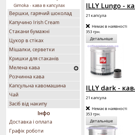
ILLY Lungo - к
Gimoka - кава в капсулах
Вершки, гарячий шоколад
21 капсула
Капучино Irish Cream
Немає в наявності
Стакани бумажні
353 грн.
Детальніше
Цукор в стіках
Мішалки, серветки
Кришки для стаканів
Мелена кава
Розчинна кава
Капсульна кавомашина
ILLY dark - ка
Чай
21 капсула
Засіб від накипу
Немає в наявності
Інфо
353 грн.
Детальніше
Доставка і оплата
Графік роботи