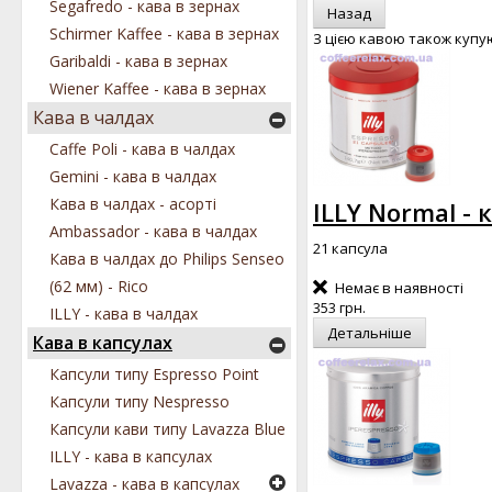
Segafredo - кава в зернах
Schirmer Kaffee - кава в зернах
З цією кавою також купу
Garibaldi - кава в зернах
Wiener Kaffee - кава в зернах
Кава в чалдах
Caffe Poli - кава в чалдах
Gemini - кава в чалдах
Кава в чалдах - асорті
ILLY Normal - 
Ambassador - кава в чалдах
21 капсула
Кава в чалдах до Philips Senseo
(62 мм) - Rico
Немає в наявності
353 грн.
ILLY - кава в чалдах
Детальніше
Кава в капсулах
Капсули типу Espresso Point
Капсули типу Nespresso
Капсули кави типу Lavazza Blue
ILLY - кава в капсулах
Lavazza - кава в капсулах