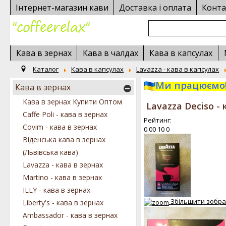
Інтернет-магазин кави
Доставка і оплата
Конта
Кава в зернах
Кава в чалдах
Кава в капсулах
Каталог
Кава в капсулах
Lavazza - кава в капсулах
Ми працюємо!
Кава в зернах
Кава в зернах Купити Оптом
Lavazza Deciso -
Caffe Poli - кава в зернах
Рейтинг:
Covim - кава в зернах
0.00
10
0
Віденська кава в зернах
(Львівська кава)
Lavazza - кава в зернах
Martino - кава в зернах
ILLY - кава в зернах
Збільшити зобр
Liberty's - кава в зернах
Ambassador - кава в зернах