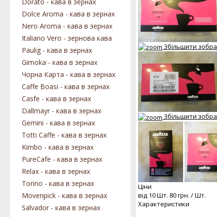
Dorato - кава в зернах
Dolce Aroma - кава в зернах
Nero Aroma - кава в зернах
Italiano Vero - зернова кава
Збільшити зобр
Paulig - кава в зернах
Gimoka - кава в зернах
Чорна Карта - кава в зернах
Caffe Boasi - кава в зернах
Casfe - кава в зернах
Dallmayr - кава в зернах
Збільшити зобр
Gemini - кава в зернах
Totti Caffe - кава в зернах
Kimbo - кава в зернах
PureCafe - кава в зернах
Relax - кава в зернах
Torino - кава в зернах
Ціни
від 10 Шт.
80 грн.
/ Шт.
Movenpick - кава в зернах
Характеристики
Salvador - кава в зернах