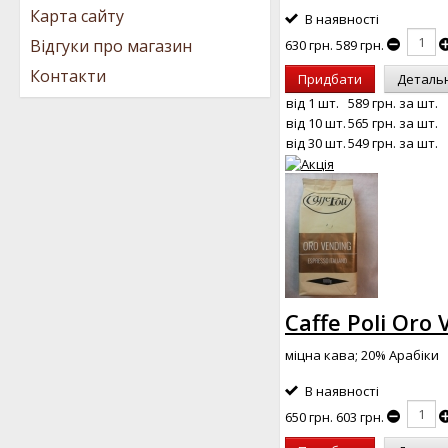
Карта сайту
В наявності
Відгуки про магазин
630 грн.
589 грн.
Контакти
Придбати
Деталь
від 1 шт.
589 грн.
за шт.
від 10 шт.
565 грн.
за шт.
від 30 шт.
549 грн.
за шт.
Caffe Poli Oro 
міцна кава; 20% Арабіки
В наявності
650 грн.
603 грн.