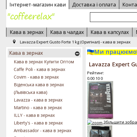
Інтернет-магазин кави
Доставка і оплата
Конта
Кава в зернах
Кава в чалдах
Кава в капсулах
Lavazza Expert Gusto Forte 1 kg (Оригінал) - кава в зернах
Ми працюємо!
Кава в зернах
Кава в зернах Купити Оптом
Lavazza Expert Gu
Caffe Poli - кава в зернах
Рейтинг:
Covim - кава в зернах
0.00
10
0
Віденська кава в зернах
(Львівська кава)
Lavazza - кава в зернах
Martino - кава в зернах
ILLY - кава в зернах
Збільшити зобр
Liberty's - кава в зернах
Ambassador - кава в зернах