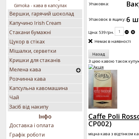
Вак
Упаковка:
Gimoka - кава в капсулах
Вершки, гарячий шоколад
6 ш
Упаковок в ящику:
Капучино Irish Cream
Стакани бумажні
Ціна:
539 грн.
Цукор в стіках
Немає в наявності
Мішалки, серветки
Кришки для стаканів
З цією кавою також купу
Мелена кава
Розчинна кава
Капсульна кавомашина
Чай
Засіб від накипу
Caffe Poli Ross
Інфо
CP002
)
Доставка і оплата
міцна кава з відтінком к
Графік роботи