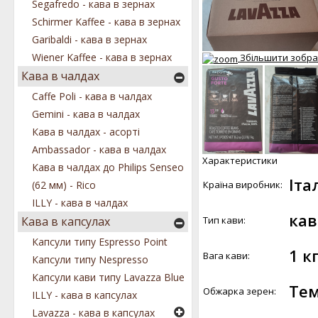
Segafredo - кава в зернах
Schirmer Kaffee - кава в зернах
Garibaldi - кава в зернах
Wiener Kaffee - кава в зернах
Збільшити зобр
Кава в чалдах
Caffe Poli - кава в чалдах
Gemini - кава в чалдах
Кава в чалдах - асорті
Ambassador - кава в чалдах
Характеристики
Кава в чалдах до Philips Senseo
Іта
Країна виробник:
(62 мм) - Rico
ILLY - кава в чалдах
кав
Тип кави:
Кава в капсулах
Капсули типу Espresso Point
1 кг
Вага кави:
Капсули типу Nespresso
Капсули кави типу Lavazza Blue
Те
Обжарка зерен:
ILLY - кава в капсулах
Lavazza - кава в капсулах