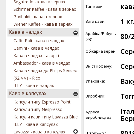
Segafredo - кава в зернах
кав
Тип кави:
Schirmer Kaffee - кава в зернах
Garibaldi - кава в зернах
1 кг
Вага кави:
Wiener Kaffee - кава в зернах
Кава в чалдах
Арабіка/Робуста
80/
(%):
Caffe Poli - кава в чалдах
Gemini - кава в чалдах
Сер
Обжарка зерен:
Кава в чалдах - асорті
Ambassador - кава в чалдах
Сер
Вміст кофеїну:
Кава в чалдах до Philips Senseo
(62 мм) - Rico
Вак
Упаковка:
ILLY - кава в чалдах
Кава в капсулах
Torr
Виробник:
Капсули типу Espresso Point
Італ
Капсули типу Nespresso
Адреса
Бер
Капсули кави типу Lavazza Blue
виробництва:
ILLY - кава в капсулах
801
Lavazza - кава в капсулах
Штрих-код: