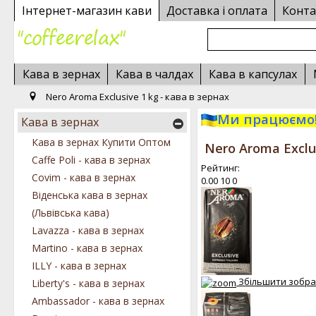
Інтернет-магазин кави
Доставка і оплата
Конта
Кава в зернах
Кава в чалдах
Кава в капсулах
Nero Aroma Exclusive 1 kg - кава в зернах
Ми працюємо!
Кава в зернах
Кава в зернах Купити Оптом
Nero Aroma Exclu
Caffe Poli - кава в зернах
Рейтинг:
Covim - кава в зернах
0.00
10
0
Віденська кава в зернах
(Львівська кава)
Lavazza - кава в зернах
Martino - кава в зернах
ILLY - кава в зернах
Збільшити зобр
Liberty's - кава в зернах
Ambassador - кава в зернах