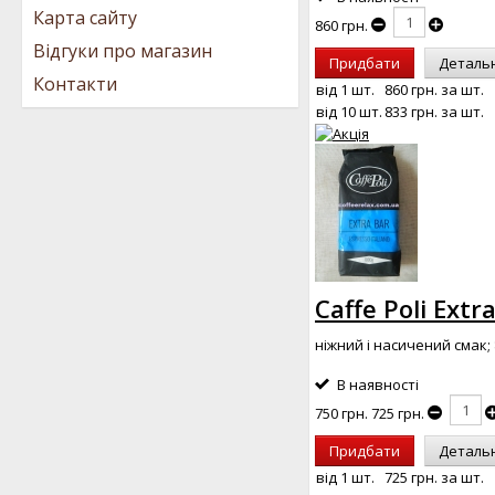
Карта сайту
860 грн.
Відгуки про магазин
Придбати
Деталь
Контакти
від 1 шт.
860 грн.
за шт.
від 10 шт.
833 грн.
за шт.
Caffe Poli Extr
ніжний і насичений смак;
В наявності
750 грн.
725 грн.
Придбати
Деталь
від 1 шт.
725 грн.
за шт.