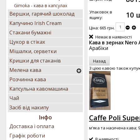
Gimoka - кава в капсулах
Упаковок в
10 
Вершки, гарячий шоколад
ящику:
Капучино Irish Cream
Ціна:
665 грн.
Стакани бумажні
Немає в наявності
Цукор в стіках
Кава в зернах Nero 
Арабіки
Мішалки, серветки
Кришки для стаканів
З цією кавою також купу
Мелена кава
Розчинна кава
Капсульна кавомашина
Чай
Засіб від накипу
Caffe Poli Supe
Інфо
Доставка і оплата
м'яка та насичена кава; 
Графік роботи
В наявності