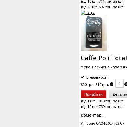
від 10 шт.
711 грн.
за шт.
від 30 шт.
697 грн.
за шт.
Caffe Poli Tota
м'яка, насичена кава з 
В наявності
850 грн.
810 грн.
Придбати
Деталь
від 1 шт.
810 грн.
за шт.
від 10 шт.
789 грн.
за шт.
Коментарі
#
Павло
04.04.2024, 03:07